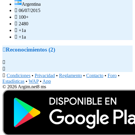
Argentina

06/07/2015

100+

2480

+1a

+1a

Reconocimientos (2)



Condiciones
•
Privacidad
•
Reglamento
•
Contacto
•
Foro
•
Estadísticas
•
WAP
•
App
© 2026 Argim.net
8 ms