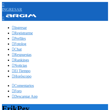

INGRESAR


Ingresar

Registrarme

Perfiles

Fotolog

Chat

Respuestas

Rankings

Noticias

El Tiempo

Horóscopo

Comentarios

Foro

Descargar App
ErikPey