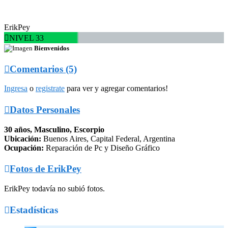
ErikPey

NIVEL 33
Bienvenidos

Comentarios (5)
Ingresa
o
registrate
para ver y agregar comentarios!

Datos Personales
30 años, Masculino, Escorpio
Ubicación:
Buenos Aires, Capital Federal, Argentina
Ocupación:
Reparación de Pc y Diseño Gráfico

Fotos de ErikPey
ErikPey todavía no subió fotos.

Estadísticas