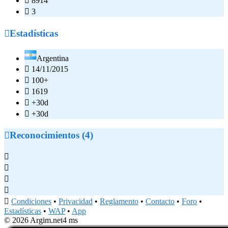

8914

3

Estadísticas
Argentina

14/11/2015

100+

1619

+30d

+30d

Reconocimientos (4)





Condiciones
•
Privacidad
•
Reglamento
•
Contacto
•
Foro
•
Estadísticas
•
WAP
•
App
© 2026 Argim.net
4 ms