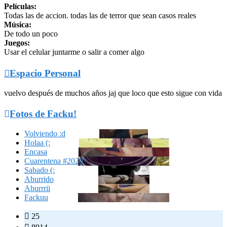
Películas:
Todas las de accion. todas las de terror que sean casos reales
Música:
De todo un poco
Juegos:
Usar el celular juntarme o salir a comer algo

Espacio Personal
vuelvo después de muchos años jaj que loco que esto sigue con vida

Fotos de Facku!
Volviendo :d
Holaa (:
Encasa
Cuarentena #2020
Sabado (:
Aburrido
Aburrrii
Fackuu

25