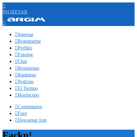

INGRESAR


Ingresar

Registrarme

Perfiles

Fotolog

Chat

Respuestas

Rankings

Noticias

El Tiempo

Horóscopo

Comentarios

Foro

Descargar App
Facku!