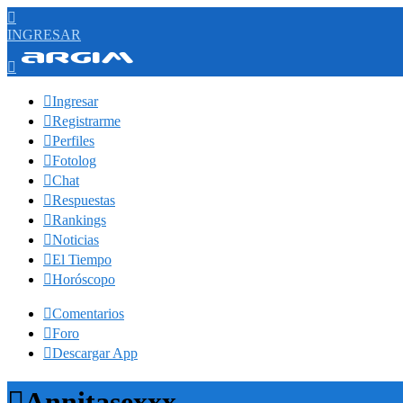

INGRESAR


Ingresar

Registrarme

Perfiles

Fotolog

Chat

Respuestas

Rankings

Noticias

El Tiempo

Horóscopo

Comentarios

Foro

Descargar App

Annitasexxx