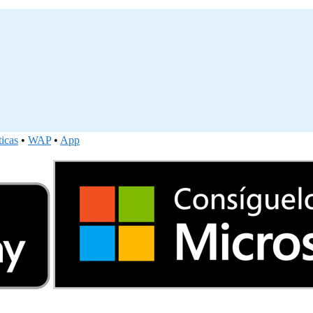
ticas
•
WAP
•
App