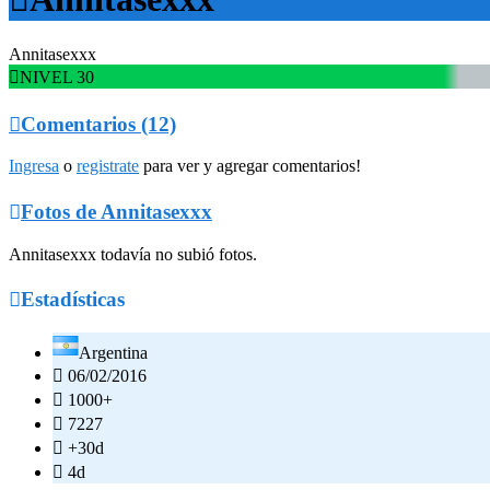
Annitasexxx

NIVEL 30

Comentarios (12)
Ingresa
o
registrate
para ver y agregar comentarios!

Fotos de Annitasexxx
Annitasexxx todavía no subió fotos.

Estadísticas
Argentina

06/02/2016

1000+

7227

+30d

4d