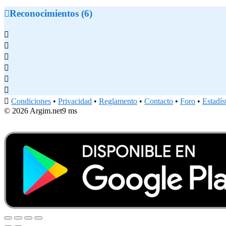

Reconocimientos (6)







Condiciones
•
Privacidad
•
Reglamento
•
Contacto
•
Foro
•
Estadís
© 2026 Argim.net
9 ms