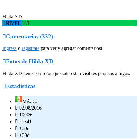
Hilda XD

NIVEL 143

Comentarios (332)
Ingresa
o
registrate
para ver y agregar comentarios!

Fotos de Hilda XD
Hilda XD tiene 105 fotos que solo estan visibles para sus amigos.

Estadísticas
México

02/08/2016

1000+

21341

+30d

+30d