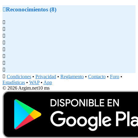

Reconocimientos (8)









Condiciones
•
Privacidad
•
Reglamento
•
Contacto
•
Foro
•
Estadísticas
•
WAP
•
App
© 2026 Argim.net
10 ms