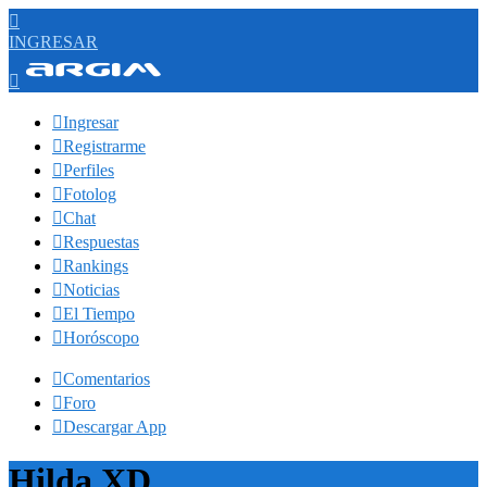

INGRESAR


Ingresar

Registrarme

Perfiles

Fotolog

Chat

Respuestas

Rankings

Noticias

El Tiempo

Horóscopo

Comentarios

Foro

Descargar App
Hilda XD