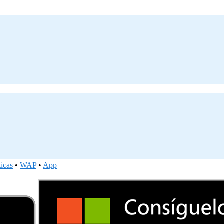
ticas
•
WAP
•
App