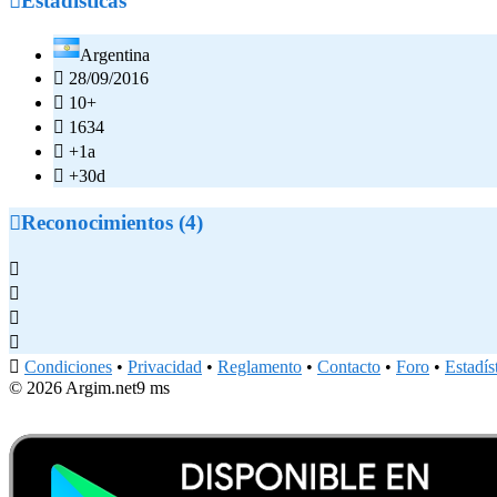

Estadísticas
Argentina

28/09/2016

10+

1634

+1a

+30d

Reconocimientos (4)





Condiciones
•
Privacidad
•
Reglamento
•
Contacto
•
Foro
•
Estadís
© 2026 Argim.net
9 ms