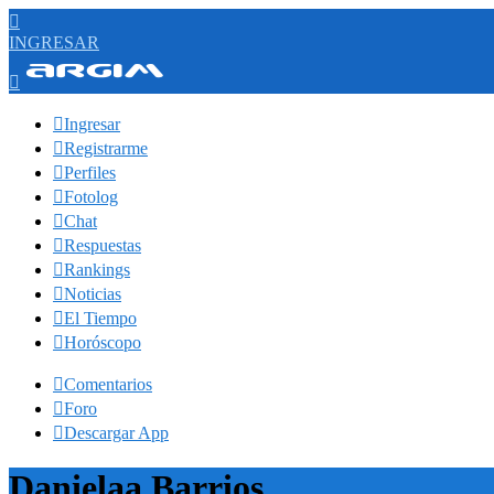

INGRESAR


Ingresar

Registrarme

Perfiles

Fotolog

Chat

Respuestas

Rankings

Noticias

El Tiempo

Horóscopo

Comentarios

Foro

Descargar App
Danielaa Barrios