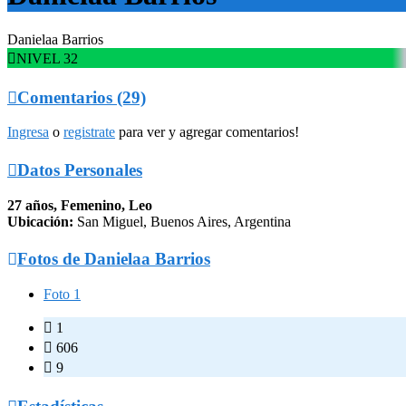
Danielaa Barrios

NIVEL 32

Comentarios (29)
Ingresa
o
registrate
para ver y agregar comentarios!

Datos Personales
27 años, Femenino, Leo
Ubicación:
San Miguel, Buenos Aires, Argentina

Fotos de Danielaa Barrios
Foto 1

1

606

9