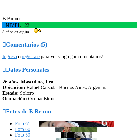
B Bruno

NIVEL 122
8 años en argim ...

Comentarios (5)
Ingresa
o
registrate
para ver y agregar comentarios!

Datos Personales
26 años, Masculino, Leo
Ubicación:
Rafael Calzada, Buenos Aires, Argentina
Estado:
Soltero
Ocupación:
Ocupadisimo

Fotos de B Bruno
Foto 61
Foto 60
Foto 59