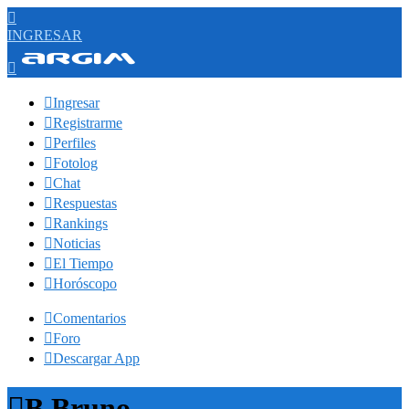

INGRESAR


Ingresar

Registrarme

Perfiles

Fotolog

Chat

Respuestas

Rankings

Noticias

El Tiempo

Horóscopo

Comentarios

Foro

Descargar App

B Bruno