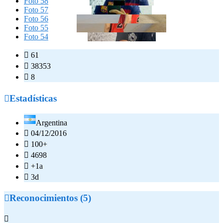
Foto 58
Foto 57
Foto 56
Foto 55
Foto 54

61

38353

8

Estadísticas
Argentina

04/12/2016

100+

4698

+1a

3d

Reconocimientos (5)
