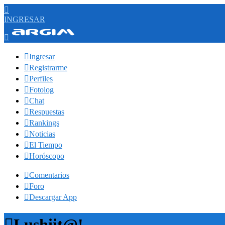

INGRESAR


Ingresar

Registrarme

Perfiles

Fotolog

Chat

Respuestas

Rankings

Noticias

El Tiempo

Horóscopo

Comentarios

Foro

Descargar App

Lushiit@!