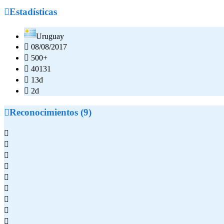

Estadísticas
Uruguay

08/08/2017

500+

40131

13d

2d

Reconocimientos (9)








