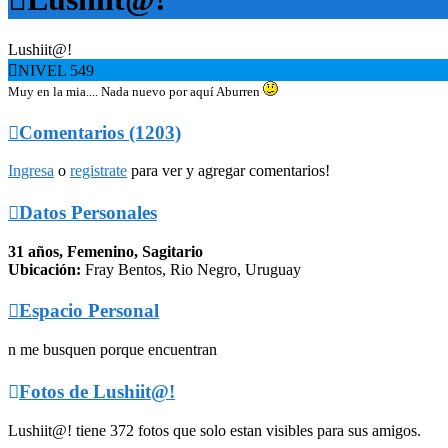
Lushiit@!

NIVEL 549
Muy en la mia.... Nada nuevo por aquí Aburren

Comentarios (1203)
Ingresa
o
registrate
para ver y agregar comentarios!

Datos Personales
31 años, Femenino, Sagitario
Ubicación:
Fray Bentos, Rio Negro, Uruguay

Espacio Personal
n me busquen porque encuentran

Fotos de Lushiit@!
Lushiit@! tiene 372 fotos que solo estan visibles para sus amigos.