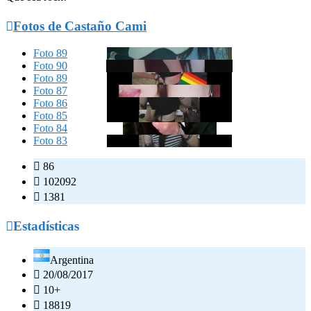

Fotos de Castaño Cami
Foto 89
Foto 90
Foto 89
Foto 87
Foto 86
Foto 85
Foto 84
Foto 83

86

102092

1381

Estadísticas
Argentina

20/08/2017

10+

18819