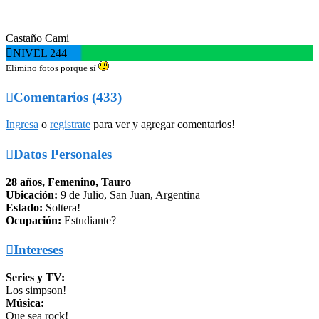
Castaño Cami

NIVEL 244
Elimino fotos porque sí

Comentarios (433)
Ingresa
o
registrate
para ver y agregar comentarios!

Datos Personales
28 años, Femenino, Tauro
Ubicación:
9 de Julio, San Juan, Argentina
Estado:
Soltera!
Ocupación:
Estudiante?

Intereses
Series y TV:
Los simpson!
Música:
Que sea rock!