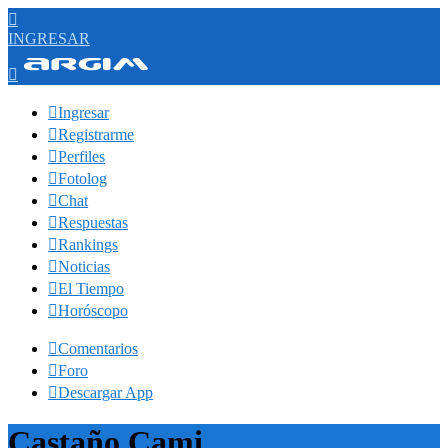

INGRESAR


Ingresar

Registrarme

Perfiles

Fotolog

Chat

Respuestas

Rankings

Noticias

El Tiempo

Horóscopo

Comentarios

Foro

Descargar App
Castaño Cami