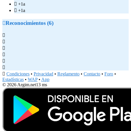

+1a

+1a

Reconocimientos (6)







Condiciones
•
Privacidad
•
Reglamento
•
Contacto
•
Foro
•
Estadísticas
•
WAP
•
App
© 2026 Argim.net
13 ms