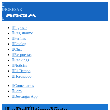

INGRESAR


Ingresar

Registrarme

Perfiles

Fotolog

Chat

Respuestas

Rankings

Noticias

El Tiempo

Horóscopo

Comentarios

Foro

Descargar App

LaDelÚltimoVisto