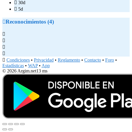

30d

5d

Reconocimientos (4)





Condiciones
•
Privacidad
•
Reglamento
•
Contacto
•
Foro
•
Estadísticas
•
WAP
•
App
© 2026 Argim.net
13 ms