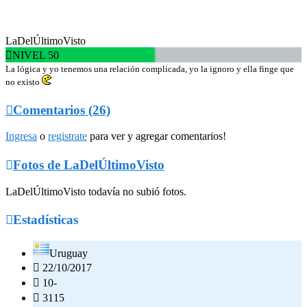
LaDelÚltimoVisto

NIVEL 50
La lógica y yo tenemos una relación complicada, yo la ignoro y ella finge que
no existo

Comentarios (26)
Ingresa
o
registrate
para ver y agregar comentarios!

Fotos de LaDelÚltimoVisto
LaDelÚltimoVisto todavía no subió fotos.

Estadísticas
Uruguay

22/10/2017

10-

3115