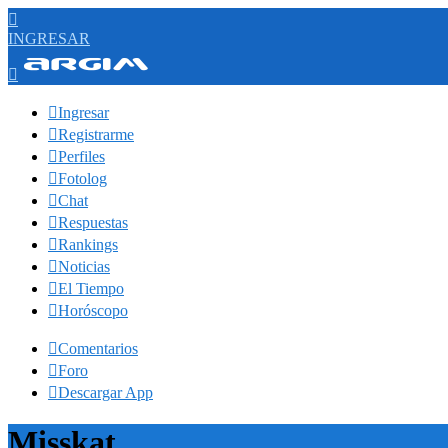

INGRESAR


Ingresar

Registrarme

Perfiles

Fotolog

Chat

Respuestas

Rankings

Noticias

El Tiempo

Horóscopo

Comentarios

Foro

Descargar App
Misskat