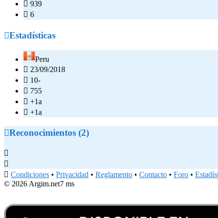

939

6

Estadísticas
Peru

23/09/2018

10-

755

+1a

+1a

Reconocimientos (2)



Condiciones
•
Privacidad
•
Reglamento
•
Contacto
•
Foro
•
Estadís
© 2026 Argim.net
7 ms