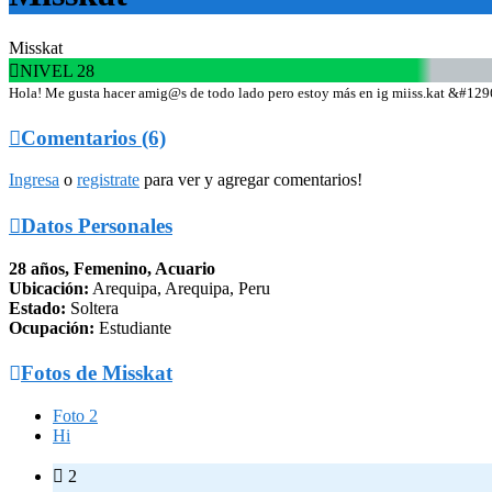
Misskat

NIVEL 28
Hola! Me gusta hacer amig@s de todo lado pero estoy más en ig miiss.kat &#12

Comentarios (6)
Ingresa
o
registrate
para ver y agregar comentarios!

Datos Personales
28 años, Femenino, Acuario
Ubicación:
Arequipa, Arequipa, Peru
Estado:
Soltera
Ocupación:
Estudiante

Fotos de Misskat
Foto 2
Hi

2