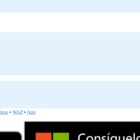
ticas
•
WAP
•
App