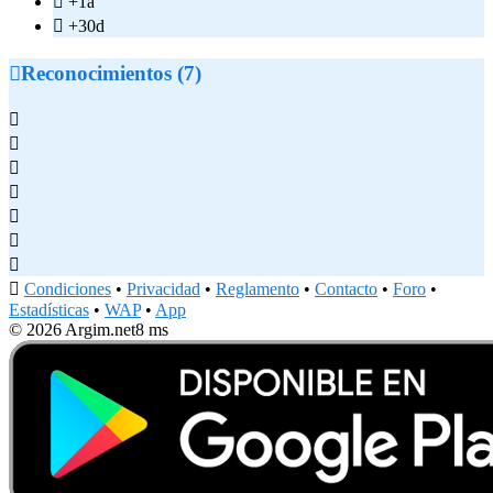

+1a

+30d

Reconocimientos (7)








Condiciones
•
Privacidad
•
Reglamento
•
Contacto
•
Foro
•
Estadísticas
•
WAP
•
App
© 2026 Argim.net
8 ms