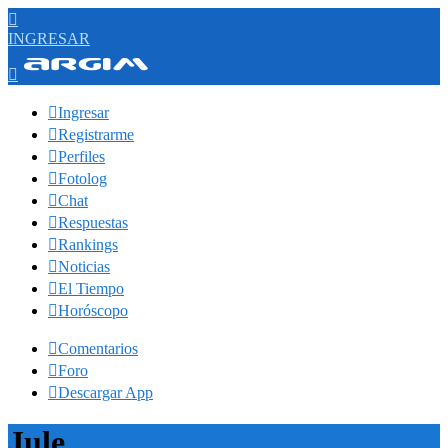

INGRESAR


Ingresar

Registrarme

Perfiles

Fotolog

Chat

Respuestas

Rankings

Noticias

El Tiempo

Horóscopo

Comentarios

Foro

Descargar App
Jule