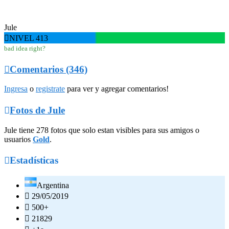
Jule

NIVEL 413
bad idea right?

Comentarios (346)
Ingresa
o
registrate
para ver y agregar comentarios!

Fotos de Jule
Jule tiene 278 fotos que solo estan visibles para sus amigos o
usuarios
Gold
.

Estadísticas
Argentina

29/05/2019

500+

21829