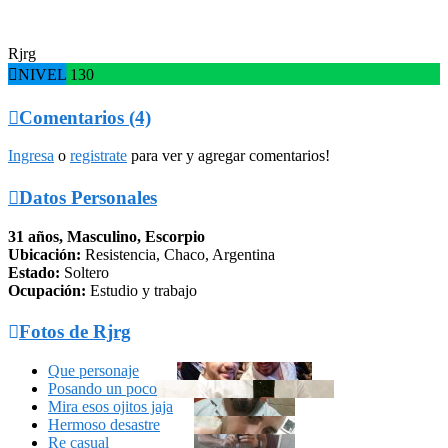
Rjrg

NIVEL 130

Comentarios (4)
Ingresa
o
registrate
para ver y agregar comentarios!

Datos Personales
31 años, Masculino, Escorpio
Ubicación:
Resistencia, Chaco, Argentina
Estado:
Soltero
Ocupación:
Estudio y trabajo

Fotos de Rjrg
Que personaje
Posando un poco
Mira esos ojitos jaja
Hermoso desastre
Re casual