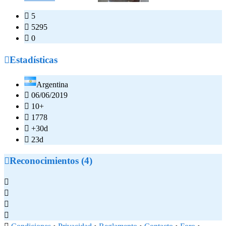

5

5295

0

Estadísticas
Argentina

06/06/2019

10+

1778

+30d

23d

Reconocimientos (4)



