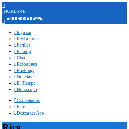

INGRESAR


Ingresar

Registrarme

Perfiles

Fotolog

Chat

Respuestas

Rankings

Noticias

El Tiempo

Horóscopo

Comentarios

Foro

Descargar App
Rjrg