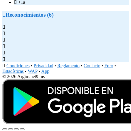

+1a

Reconocimientos (6)







Condiciones
•
Privacidad
•
Reglamento
•
Contacto
•
Foro
•
Estadísticas
•
WAP
•
App
© 2026 Argim.net
9 ms