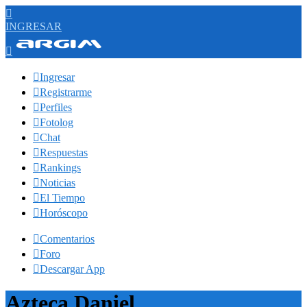

INGRESAR


Ingresar

Registrarme

Perfiles

Fotolog

Chat

Respuestas

Rankings

Noticias

El Tiempo

Horóscopo

Comentarios

Foro

Descargar App
Azteca Daniel