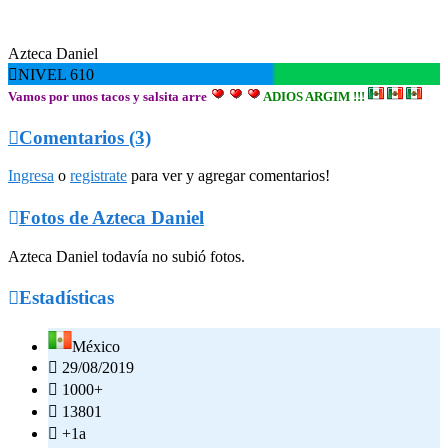
Azteca Daniel

NIVEL 610
Vamos por unos tacos y salsita arre
ADIOS ARGIM !!!

Comentarios (3)
Ingresa
o
registrate
para ver y agregar comentarios!

Fotos de Azteca Daniel
Azteca Daniel todavía no subió fotos.

Estadísticas
México

29/08/2019

1000+

13801

+1a