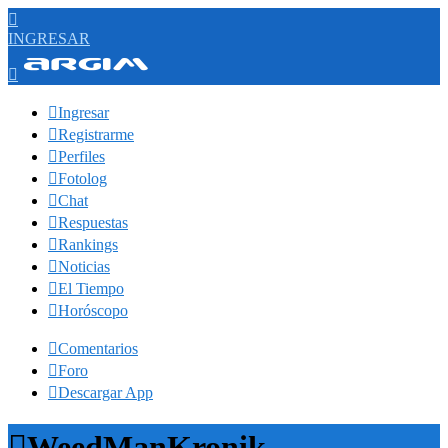

INGRESAR


Ingresar

Registrarme

Perfiles

Fotolog

Chat

Respuestas

Rankings

Noticias

El Tiempo

Horóscopo

Comentarios

Foro

Descargar App

WeedManKronik