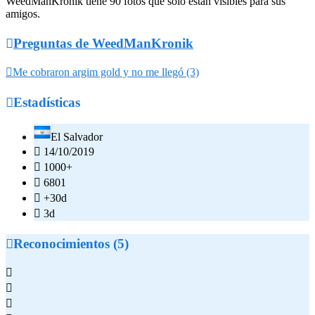
WeedManKronik tiene 90 fotos que solo estan visibles para sus
amigos.

Preguntas de WeedManKronik

Me cobraron argim gold y no me llegó (3)

Estadísticas
El Salvador

14/10/2019

1000+

6801

+30d

3d

Reconocimientos (5)


