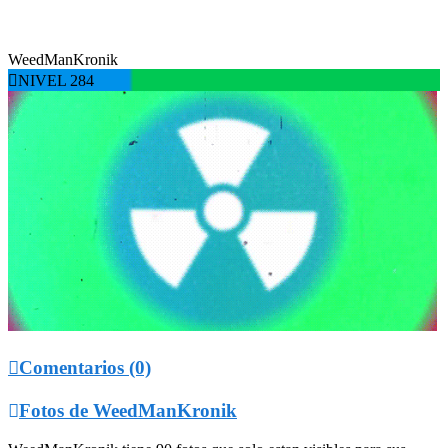
WeedManKronik

NIVEL 284

Comentarios (0)

Fotos de WeedManKronik