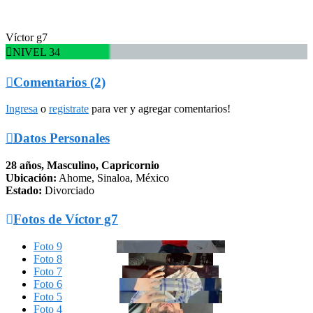
Víctor g7

NIVEL 34

Comentarios (2)
Ingresa
o
registrate
para ver y agregar comentarios!

Datos Personales
28 años, Masculino, Capricornio
Ubicación:
Ahome, Sinaloa, México
Estado:
Divorciado

Fotos de Víctor g7
Foto 9
Foto 8
Foto 7
Foto 6
Foto 5
Foto 4