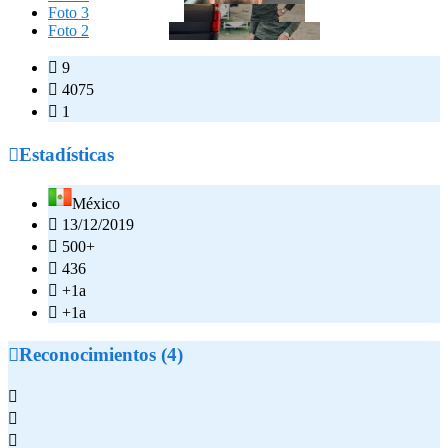
Foto 3
Foto 2

9

4075

1

Estadísticas
México

13/12/2019

500+

436

+1a

+1a

Reconocimientos (4)


