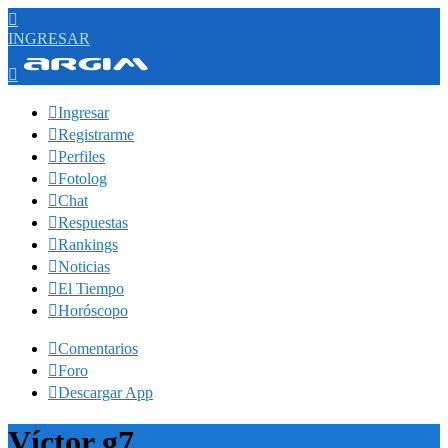

INGRESAR


Ingresar

Registrarme

Perfiles

Fotolog

Chat

Respuestas

Rankings

Noticias

El Tiempo

Horóscopo

Comentarios

Foro

Descargar App
Víctor g7