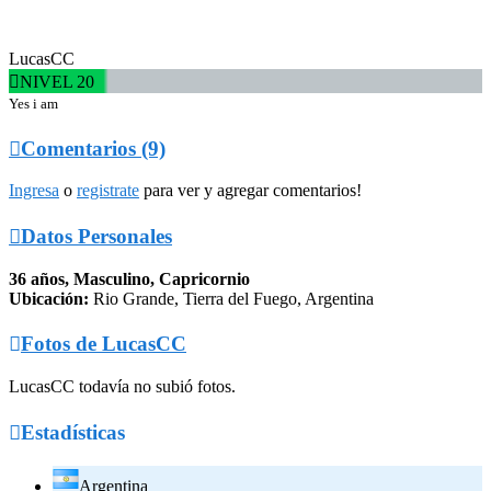
LucasCC

NIVEL 20
Yes i am

Comentarios (9)
Ingresa
o
registrate
para ver y agregar comentarios!

Datos Personales
36 años, Masculino, Capricornio
Ubicación:
Rio Grande, Tierra del Fuego, Argentina

Fotos de LucasCC
LucasCC todavía no subió fotos.

Estadísticas
Argentina