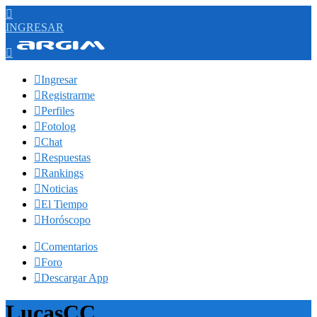

INGRESAR


Ingresar

Registrarme

Perfiles

Fotolog

Chat

Respuestas

Rankings

Noticias

El Tiempo

Horóscopo

Comentarios

Foro

Descargar App
LucasCC