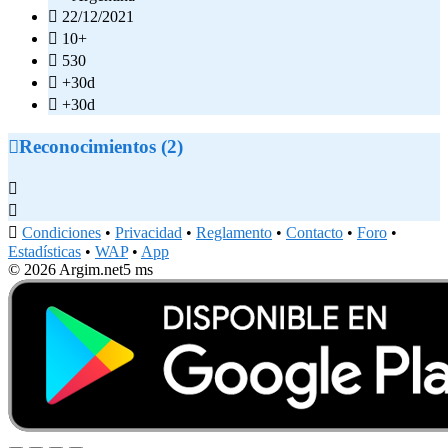

22/12/2021

10+

530

+30d

+30d

Reconocimientos (2)



Condiciones
•
Privacidad
•
Reglamento
•
Contacto
•
Foro
•
Estadísticas
•
WAP
•
App
© 2026 Argim.net
5 ms