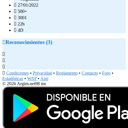

27/01/2022

500+

3001

22h

4D

Reconocimientos (3)




Condiciones
•
Privacidad
•
Reglamento
•
Contacto
•
Foro
•
Estadísticas
•
WAP
•
App
© 2026 Argim.net
98 ms