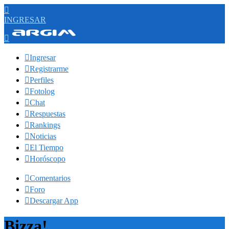

INGRESAR


Ingresar

Registrarme

Perfiles

Fotolog

Chat

Respuestas

Rankings

Noticias

El Tiempo

Horóscopo

Comentarios

Foro

Descargar App
Bizza!