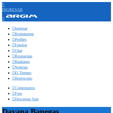

INGRESAR


Ingresar

Registrarme

Perfiles

Fotolog

Chat

Respuestas

Rankings

Noticias

El Tiempo

Horóscopo

Comentarios

Foro

Descargar App
Dayana Banegas