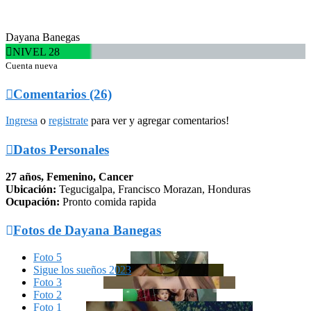
Dayana Banegas

NIVEL 28
Cuenta nueva

Comentarios (26)
Ingresa
o
registrate
para ver y agregar comentarios!

Datos Personales
27 años, Femenino, Cancer
Ubicación:
Tegucigalpa, Francisco Morazan, Honduras
Ocupación:
Pronto comida rapida

Fotos de Dayana Banegas
Foto 5
Sigue los sueños 2023
Foto 3
Foto 2
Foto 1