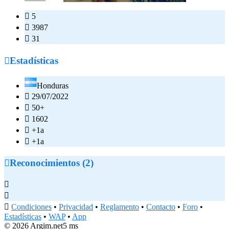

5

3987

31

Estadísticas
Honduras

29/07/2022

50+

1602

+1a

+1a

Reconocimientos (2)



Condiciones
•
Privacidad
•
Reglamento
•
Contacto
•
Foro
•
Estadísticas
•
WAP
•
App
© 2026 Argim.net
5 ms