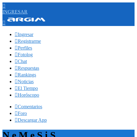

INGRESAR


Ingresar

Registrarme

Perfiles

Fotolog

Chat

Respuestas

Rankings

Noticias

El Tiempo

Horóscopo

Comentarios

Foro

Descargar App
N e M e S i S