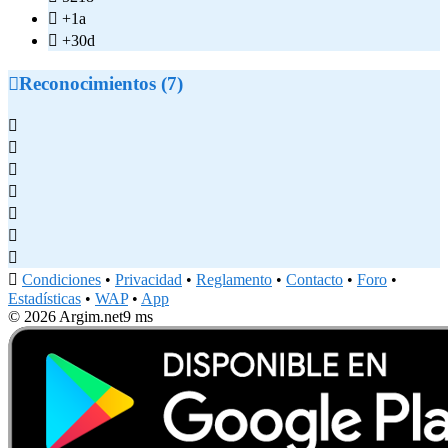

+1a

+30d

Reconocimientos (7)








Condiciones
•
Privacidad
•
Reglamento
•
Contacto
•
Foro
•
Estadísticas
•
WAP
•
App
© 2026 Argim.net
9 ms