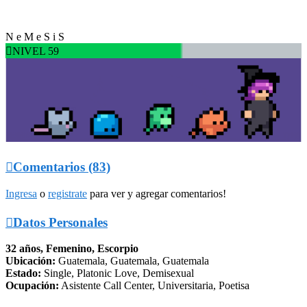
N e M e S i S

NIVEL 59

Comentarios (83)
Ingresa
o
registrate
para ver y agregar comentarios!

Datos Personales
32 años, Femenino, Escorpio
Ubicación:
Guatemala, Guatemala, Guatemala
Estado:
Single, Platonic Love, Demisexual
Ocupación:
Asistente Call Center, Universitaria, Poetisa