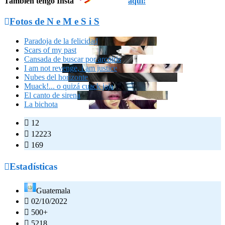
También tengo Insta
aquí!

Fotos de N e M e S i S
Paradoja de la felicidad
Scars of my past
Cansada de buscar por arcoiris
I am not revenge, i am justice
Nubes del horizonte
Muack!... o quizá cuack jaja
El canto de sirena
La bichota

12

12223

169

Estadísticas
Guatemala

02/10/2022

500+

5218