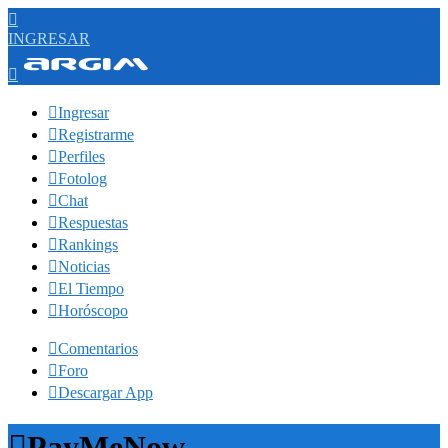

INGRESAR


Ingresar

Registrarme

Perfiles

Fotolog

Chat

Respuestas

Rankings

Noticias

El Tiempo

Horóscopo

Comentarios

Foro

Descargar App

PayMeNow