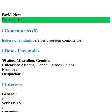
PayMeNow

NIVEL 100

Comentarios (8)
Ingresa
o
registrate
para ver y agregar comentarios!

Datos Personales
59 años, Masculino, Geminis
Ubicación:
Alachua, Florida, Estados Unidos
Estado:
?
Ocupación:
?

Intereses
General:
?
Series y TV:
?