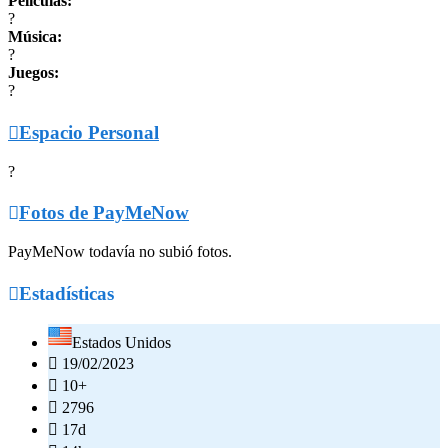
Películas:
?
Música:
?
Juegos:
?

Espacio Personal
?

Fotos de PayMeNow
PayMeNow todavía no subió fotos.

Estadísticas
Estados Unidos

19/02/2023

10+

2796

17d