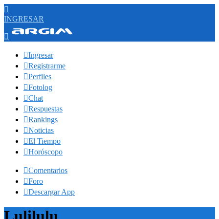

INGRESAR


Ingresar

Registrarme

Perfiles

Fotolog

Chat

Respuestas

Rankings

Noticias

El Tiempo

Horóscopo

Comentarios

Foro

Descargar App
Lulilulu