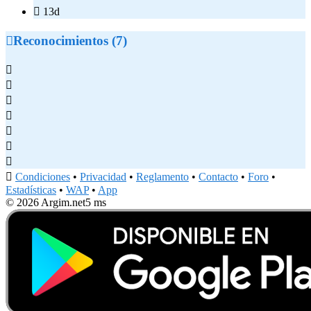

13d

Reconocimientos (7)








Condiciones
•
Privacidad
•
Reglamento
•
Contacto
•
Foro
•
Estadísticas
•
WAP
•
App
© 2026 Argim.net
5 ms