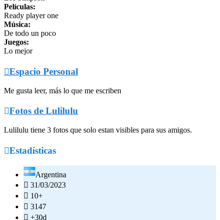
Películas:
Ready player one
Música:
De todo un poco
Juegos:
Lo mejor

Espacio Personal
Me gusta leer, más lo que me escriben

Fotos de Lulilulu
Lulilulu tiene 3 fotos que solo estan visibles para sus amigos.

Estadísticas
Argentina

31/03/2023

10+

3147

+30d