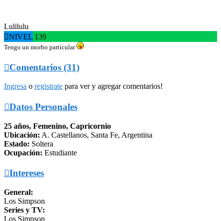
Lulilulu

NIVEL 139
Tengo un morbo particular

Comentarios (31)
Ingresa
o
registrate
para ver y agregar comentarios!

Datos Personales
25 años, Femenino, Capricornio
Ubicación:
A. Castellanos, Santa Fe, Argentina
Estado:
Soltera
Ocupación:
Estudiante

Intereses
General:
Los Simpson
Series y TV:
Los Simpson