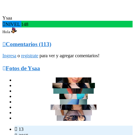
Ysaa

NIVEL 148
Hola

Comentarios (113)
Ingresa
o
registrate
para ver y agregar comentarios!

Fotos de Ysaa

13