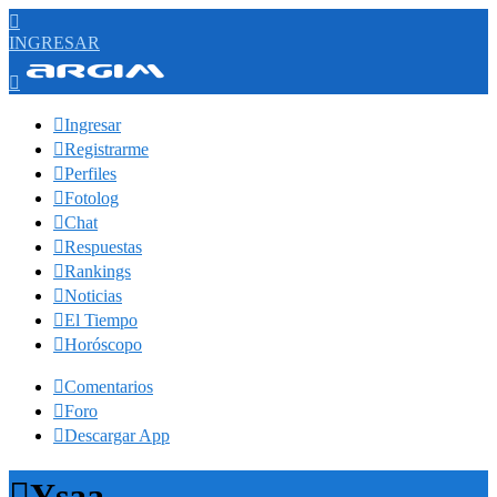

INGRESAR


Ingresar

Registrarme

Perfiles

Fotolog

Chat

Respuestas

Rankings

Noticias

El Tiempo

Horóscopo

Comentarios

Foro

Descargar App

Ysaa