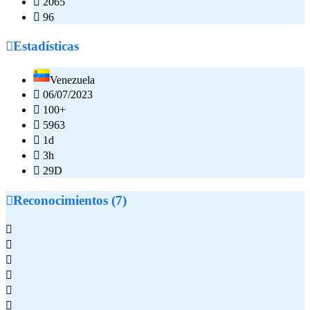

2065

96

Estadísticas
Venezuela

06/07/2023

100+

5963

1d

3h

29D

Reconocimientos (7)





