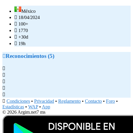
México

18/04/2024

100+

1770

+30d

19h

Reconocimientos (5)






Condiciones
•
Privacidad
•
Reglamento
•
Contacto
•
Foro
•
Estadísticas
•
WAP
•
App
© 2026 Argim.net
7 ms