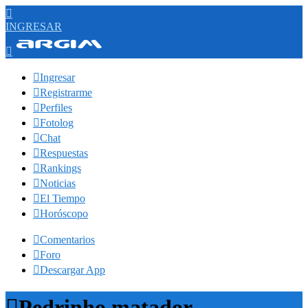

INGRESAR


Ingresar

Registrarme

Perfiles

Fotolog

Chat

Respuestas

Rankings

Noticias

El Tiempo

Horóscopo

Comentarios

Foro

Descargar App

Pedrinho matador