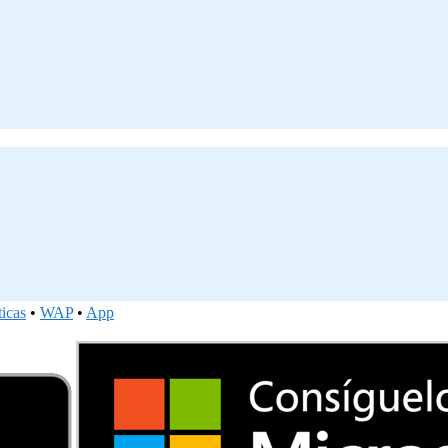
ticas
•
WAP
•
App