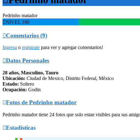
Pedrinho matador

NIVEL 180

Comentarios (9)
Ingresa
o
registrate
para ver y agregar comentarios!

Datos Personales
28 años, Masculino, Tauro
Ubicación:
Ciudad de Mexico, Distrito Federal, México
Estado:
Soltero
Ocupación:
Godin

Fotos de Pedrinho matador
Pedrinho matador tiene 24 fotos que solo estan visibles para sus amig

Estadísticas