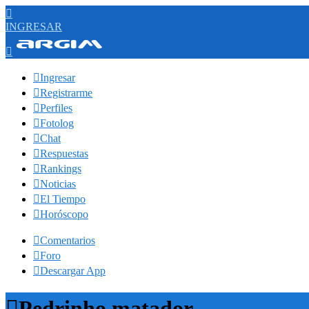

INGRESAR


Ingresar

Registrarme

Perfiles

Fotolog

Chat

Respuestas

Rankings

Noticias

El Tiempo

Horóscopo

Comentarios

Foro

Descargar App

Pedrinho matador