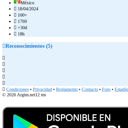
México

18/04/2024

100+

1769

+30d

18h

Reconocimientos (5)






Condiciones
•
Privacidad
•
Reglamento
•
Contacto
•
Foro
•
Estadís
© 2026 Argim.net
12 ms