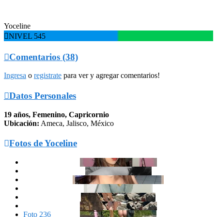
Yoceline

NIVEL 545

Comentarios (38)
Ingresa
o
registrate
para ver y agregar comentarios!

Datos Personales
19 años, Femenino, Capricornio
Ubicación:
Ameca, Jalisco, México

Fotos de Yoceline
Foto 236