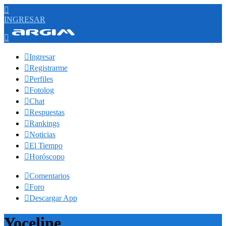

INGRESAR


Ingresar

Registrarme

Perfiles

Fotolog

Chat

Respuestas

Rankings

Noticias

El Tiempo

Horóscopo

Comentarios

Foro

Descargar App
Yoceline