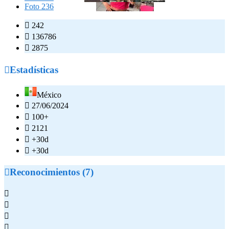
Foto 236

242

136786

2875

Estadísticas
México

27/06/2024

100+

2121

+30d

+30d

Reconocimientos (7)



