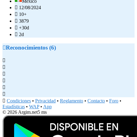
México

12/08/2024

10+

3879

+30d

2d

Reconocimientos (6)







Condiciones
•
Privacidad
•
Reglamento
•
Contacto
•
Foro
•
Estadísticas
•
WAP
•
App
© 2026 Argim.net
5 ms