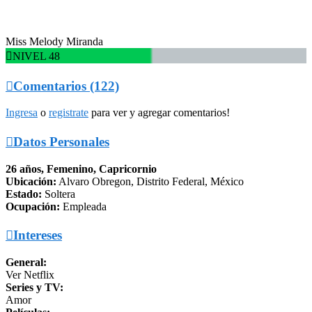
Miss Melody Miranda

NIVEL 48

Comentarios (122)
Ingresa
o
registrate
para ver y agregar comentarios!

Datos Personales
26 años, Femenino, Capricornio
Ubicación:
Alvaro Obregon, Distrito Federal, México
Estado:
Soltera
Ocupación:
Empleada

Intereses
General:
Ver Netflix
Series y TV:
Amor