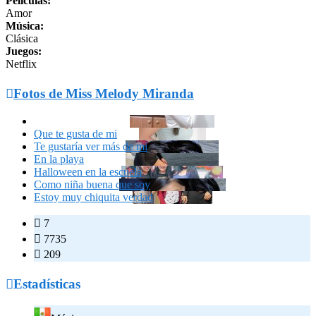
Películas:
Amor
Música:
Clásica
Juegos:
Netflix

Fotos de Miss Melody Miranda
Que te gusta de mi
Te gustaría ver más de mi
En la playa
Halloween en la escuela
Como niña buena que soy
Estoy muy chiquita verdad

7

7735

209

Estadísticas