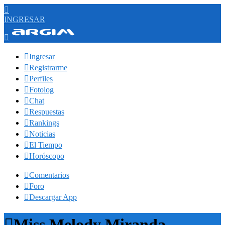

INGRESAR


Ingresar

Registrarme

Perfiles

Fotolog

Chat

Respuestas

Rankings

Noticias

El Tiempo

Horóscopo

Comentarios

Foro

Descargar App

Miss Melody Miranda