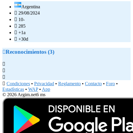
Argentina

29/08/2024

10-

285

+1a

+30d

Reconocimientos (3)




Condiciones
•
Privacidad
•
Reglamento
•
Contacto
•
Foro
•
Estadísticas
•
WAP
•
App
© 2026 Argim.net
6 ms