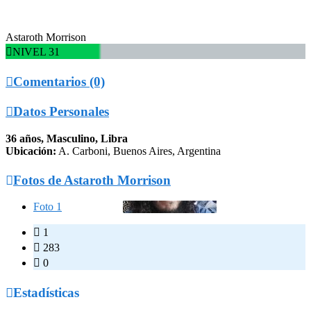
Astaroth Morrison

NIVEL 31

Comentarios (0)

Datos Personales
36 años, Masculino, Libra
Ubicación:
A. Carboni, Buenos Aires, Argentina

Fotos de Astaroth Morrison
Foto 1

1

283

0

Estadísticas