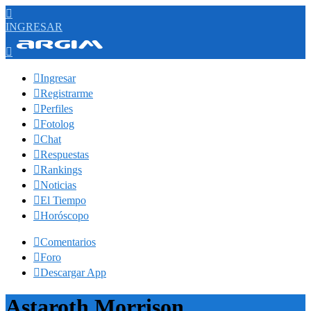

INGRESAR


Ingresar

Registrarme

Perfiles

Fotolog

Chat

Respuestas

Rankings

Noticias

El Tiempo

Horóscopo

Comentarios

Foro

Descargar App
Astaroth Morrison