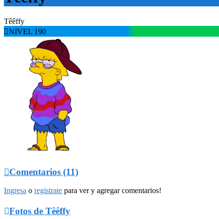
Têêffy

NIVEL 190

Comentarios (11)
Ingresa
o
registrate
para ver y agregar comentarios!

Fotos de Têêffy