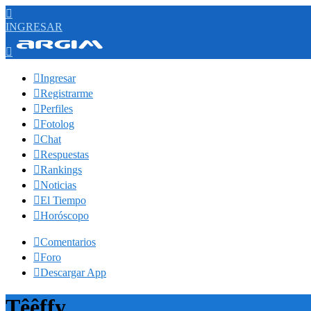

INGRESAR


Ingresar

Registrarme

Perfiles

Fotolog

Chat

Respuestas

Rankings

Noticias

El Tiempo

Horóscopo

Comentarios

Foro

Descargar App
Têêffy