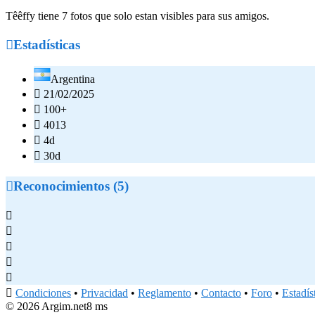
Têêffy tiene 7 fotos que solo estan visibles para sus amigos.

Estadísticas
Argentina

21/02/2025

100+

4013

4d

30d

Reconocimientos (5)






Condiciones
•
Privacidad
•
Reglamento
•
Contacto
•
Foro
•
Estadís
© 2026 Argim.net
8 ms