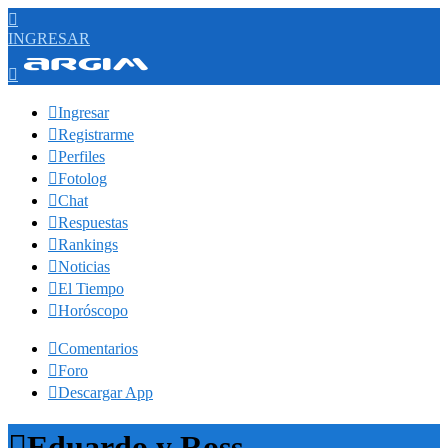

INGRESAR


Ingresar

Registrarme

Perfiles

Fotolog

Chat

Respuestas

Rankings

Noticias

El Tiempo

Horóscopo

Comentarios

Foro

Descargar App

Eduardo y Ross