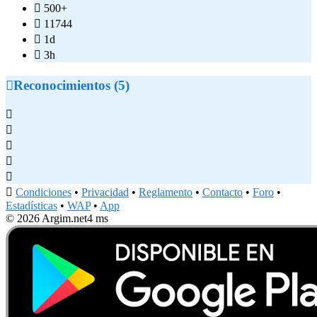

500+

11744

1d

3h

Reconocimientos (5)






Condiciones
•
Privacidad
•
Reglamento
•
Contacto
•
Foro
•
Estadísticas
•
WAP
•
App
© 2026 Argim.net
4 ms