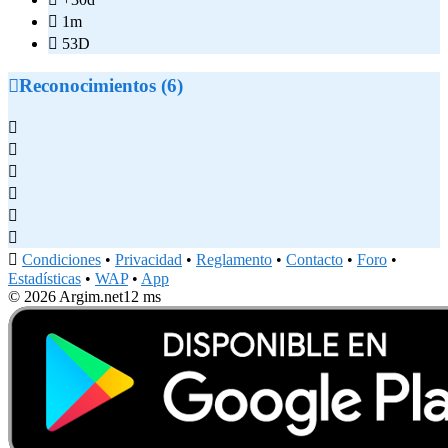

1m

53D

Reconocimientos (6)







Condiciones
•
Privacidad
•
Reglamento
•
Contacto
•
Foro
•
Estadísticas
•
WAP
•
App
© 2026 Argim.net
12 ms