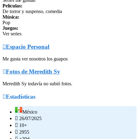
Series me gustan
Películas:
De torror y suspenso, comedia
Música:
Pop
Juegos:
Ver series

Espacio Personal
Me gusta ver nosotros los guapos

Fotos de Meredith Sy
Meredith Sy todavía no subió fotos.

Estadísticas
México

26/07/2025

10+

2955

+30d