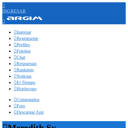

INGRESAR


Ingresar

Registrarme

Perfiles

Fotolog

Chat

Respuestas

Rankings

Noticias

El Tiempo

Horóscopo

Comentarios

Foro

Descargar App

Meredith Sy