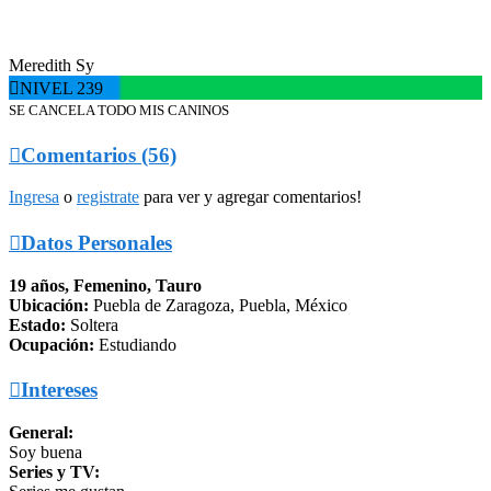
Meredith Sy

NIVEL 239
SE CANCELA TODO MIS CANINOS

Comentarios (56)
Ingresa
o
registrate
para ver y agregar comentarios!

Datos Personales
19 años, Femenino, Tauro
Ubicación:
Puebla de Zaragoza, Puebla, México
Estado:
Soltera
Ocupación:
Estudiando

Intereses
General:
Soy buena
Series y TV: