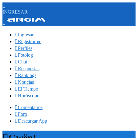

INGRESAR


Ingresar

Registrarme

Perfiles

Fotolog

Chat

Respuestas

Rankings

Noticias

El Tiempo

Horóscopo

Comentarios

Foro

Descargar App

Gwën!