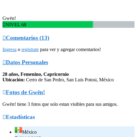
Gwën!

NIVEL 68

Comentarios (13)
Ingresa
o
registrate
para ver y agregar comentarios!

Datos Personales
28 años, Femenino, Capricornio
Ubicación:
Cerro de San Pedro, San Luis Potosi, México

Fotos de Gwën!
Gwën! tiene 3 fotos que solo estan visibles para sus amigos.

Estadísticas
México