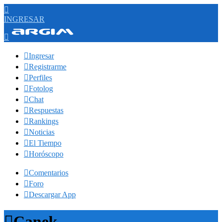

INGRESAR


Ingresar

Registrarme

Perfiles

Fotolog

Chat

Respuestas

Rankings

Noticias

El Tiempo

Horóscopo

Comentarios

Foro

Descargar App

Canek