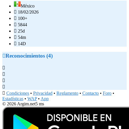
México

18/02/2026

100+

5844

25d

54m

14D

Reconocimientos (4)





Condiciones
•
Privacidad
•
Reglamento
•
Contacto
•
Foro
•
Estadísticas
•
WAP
•
App
© 2026 Argim.net
5 ms