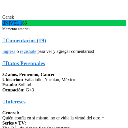
Canek

NIVEL 166
Memento amoris<

Comentarios (19)
Ingresa
o
registrate
para ver y agregar comentarios!

Datos Personales
32 años, Femenino, Cancer
Ubicación:
Valladolid, Yucatan, México
Estado:
Solitud
Ocupación:
G<3

Intereses
General:
Quién confía en si mismo, no envidia la virtud del otro.~
Series y TV: