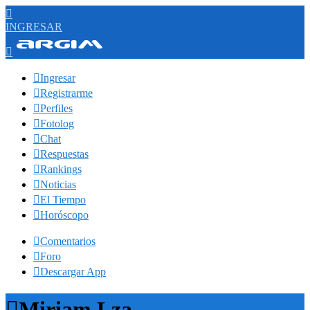

INGRESAR


Ingresar

Registrarme

Perfiles

Fotolog

Chat

Respuestas

Rankings

Noticias

El Tiempo

Horóscopo

Comentarios

Foro

Descargar App

Miriam Lza