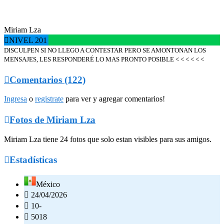
Miriam Lza

NIVEL 201
DISCULPEN SI NO LLEGO A CONTESTAR PERO SE AMONTONAN LOS
MENSAJES, LES RESPONDERÉ LO MAS PRONTO POSIBLE < < < < < <

Comentarios (122)
Ingresa
o
registrate
para ver y agregar comentarios!

Fotos de Miriam Lza
Miriam Lza tiene 24 fotos que solo estan visibles para sus amigos.

Estadísticas
México

24/04/2026

10-

5018