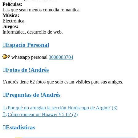
Películas:
Las que sean menos comedia romántica.
Música:
Electrónica.
Juegos:
Informática, desarrollo de web.

Espacio Personal
whatsapp personal
3008083704

Fotos de !Andrés
!Andrés tiene 62 fotos que solo estan visibles para sus amigos.

Preguntas de !Andrés

¿Por qué no arreglan la sección Horóscopo de Argim? (3)

¿Cómo rootear un Huawei Y5 II? (2)

Estadísticas