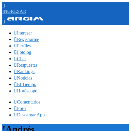

INGRESAR


Ingresar

Registrarme

Perfiles

Fotolog

Chat

Respuestas

Rankings

Noticias

El Tiempo

Horóscopo

Comentarios

Foro

Descargar App
!Andrés