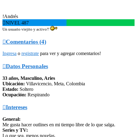
!Andrés

NIVEL 487
Un usuario viejito y activo!!

Comentarios (4)
Ingresa
o
registrate
para ver y agregar comentarios!

Datos Personales
33 años, Masculino, Aries
Ubicación:
Villavicencio, Meta, Colombia
Estado:
Soltero
Ocupación:
Respirando

Intereses
General:
Me gusta hacer outlines en mi tiempo libre de lo que salga.
Series y TV:
Lo que sea, menos novelas.