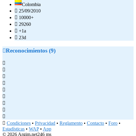
Colombia

25/09/2010

10000+

29260

+1a

23d

Reconocimientos (9)










Condiciones
•
Privacidad
•
Reglamento
•
Contacto
•
Foro
•
Estadísticas
•
WAP
•
App
© 2026 Argim.net
246 ms