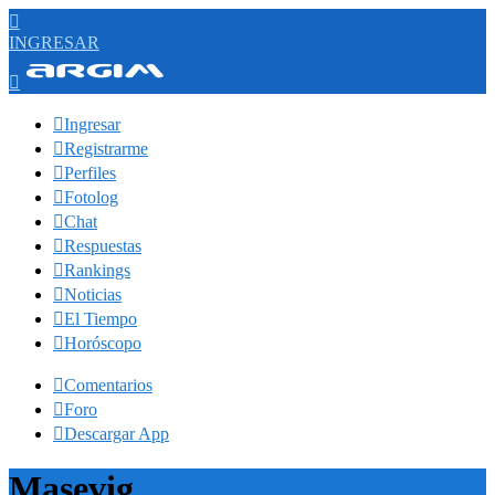

INGRESAR


Ingresar

Registrarme

Perfiles

Fotolog

Chat

Respuestas

Rankings

Noticias

El Tiempo

Horóscopo

Comentarios

Foro

Descargar App
Masevig