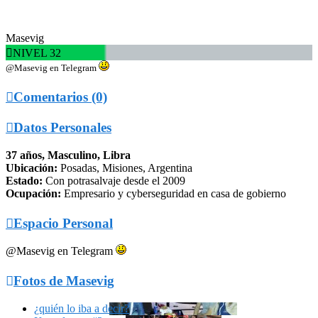
Masevig

NIVEL 32
@Masevig en Telegram

Comentarios (0)

Datos Personales
37 años, Masculino, Libra
Ubicación:
Posadas, Misiones, Argentina
Estado:
Con potrasalvaje desde el 2009
Ocupación:
Empresario y cyberseguridad en casa de gobierno

Espacio Personal
@Masevig en Telegram

Fotos de Masevig
¿quién lo iba a decir?