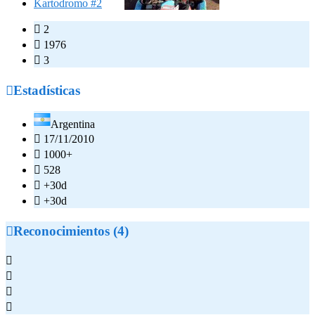
Kartodromo #2

2

1976

3

Estadísticas
Argentina

17/11/2010

1000+

528

+30d

+30d

Reconocimientos (4)



