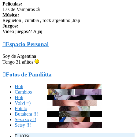
Películas:
Las de Vampiros :$
Música:
Regueton , cumbia , rock argentino ,trap
Juegos:
Video juegos?? A jaj

Espacio Personal
Soy de Argentina
Tengo 31 añitos

Fotos de Pandiitta
Holi
Cambios
Holi
Volví =)
Fotiito
Butakera !!!
Sexxxxy !!
Setsy !!!

1039