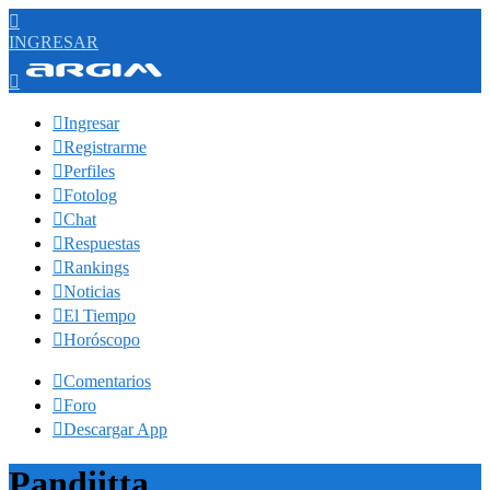

INGRESAR


Ingresar

Registrarme

Perfiles

Fotolog

Chat

Respuestas

Rankings

Noticias

El Tiempo

Horóscopo

Comentarios

Foro

Descargar App
Pandiitta