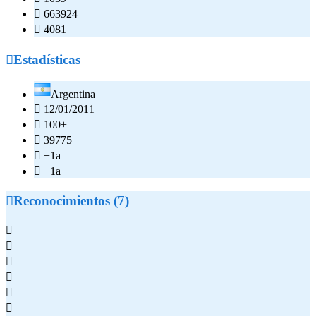

663924

4081

Estadísticas
Argentina

12/01/2011

100+

39775

+1a

+1a

Reconocimientos (7)





