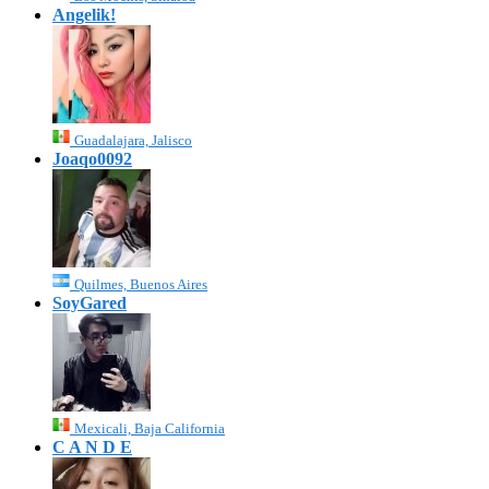
Angelik!
Guadalajara, Jalisco
Joaqo0092
Quilmes, Buenos Aires
SoyGared
Mexicali, Baja California
C A N D E