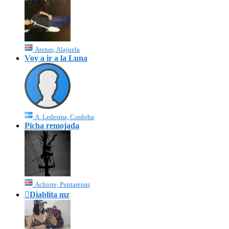
Atenas, Alajuela
Voy a ir a la Luna
A. Ledesma, Cordoba
Picha remojada
Achiote, Puntarenas

Diablita mz