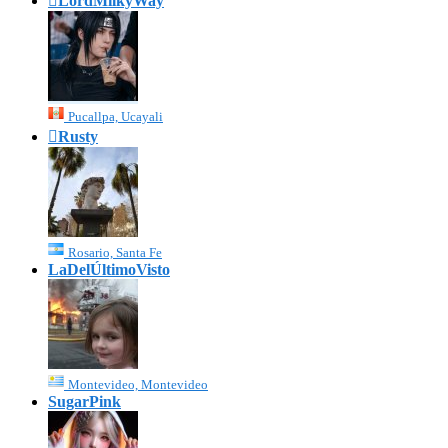

LordMilkyWay
Pucallpa, Ucayali

Rusty
Rosario, Santa Fe
LaDelÚltimoVisto
Montevideo, Montevideo
SugarPink