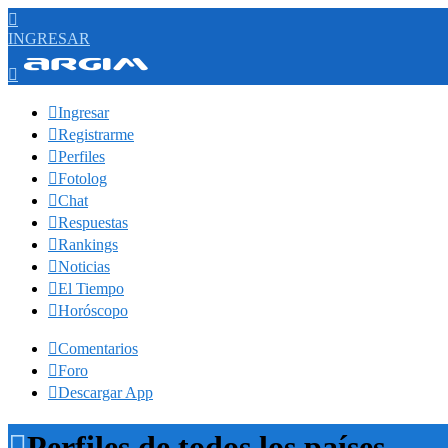

INGRESAR


Ingresar

Registrarme

Perfiles

Fotolog

Chat

Respuestas

Rankings

Noticias

El Tiempo

Horóscopo

Comentarios

Foro

Descargar App

Perfiles de todos los países