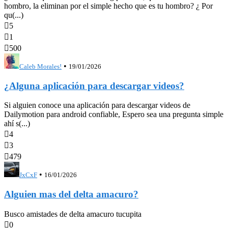
hombro, la eliminan por el simple hecho que es tu hombro? ¿ Por
qu(...)

5

1

500
•
Caleb Morales!
19/01/2026
¿Alguna aplicación para descargar videos?
Si alguien conoce una aplicación para descargar videos de
Dailymotion para android confiable, Espero sea una pregunta simple
ahí s(...)

4

3

479
•
JxCxF
16/01/2026
Alguien mas del delta amacuro?
Busco amistades de delta amacuro tucupita

0