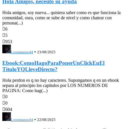
Hola Amigos, necesito su ayuda
Hola amigos, soy nueva... quisiera saber como es que funciona la
comunidad, osea, como se sube de nivel y como chatear con
persona(...)

6

5

953
•
Leonmanso44
23/08/2025
Ebook:ComoHagoParaPonerUnClickEnEl
TituloYQLleveDirecto?
Hola perdon es q no hay caracteres. Supongamos q en un ebook
separa al principio los capitulos por LOS NUMEROS DE
PAGINA: Como hag(...)

0

0

604
•
Leonmanso44
22/08/2025