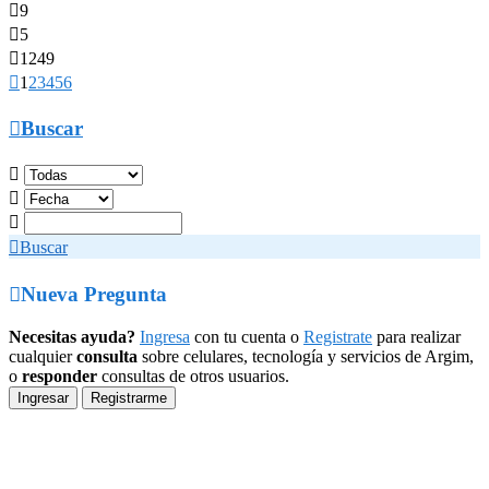

9

5

1249

1
2
3
4
5
6

Buscar




Buscar

Nueva Pregunta
Necesitas ayuda?
Ingresa
con tu cuenta o
Registrate
para realizar
cualquier
consulta
sobre celulares, tecnología y servicios de Argim,
o
responder
consultas de otros usuarios.
Ingresar
Registrarme