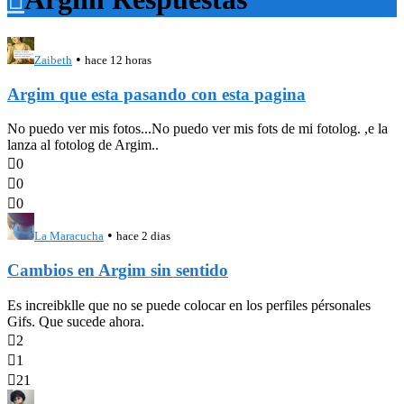
•
Zaibeth
hace 12 horas
Argim que esta pasando con esta pagina
No puedo ver mis fotos...No puedo ver mis fots de mi fotolog. ,e la
lanza al fotolog de Argim..

0

0

0
•
La Maracucha
hace 2 dias
Cambios en Argim sin sentido
Es increibklle que no se puede colocar en los perfiles pérsonales
Gifs. Que sucede ahora.

2

1

21