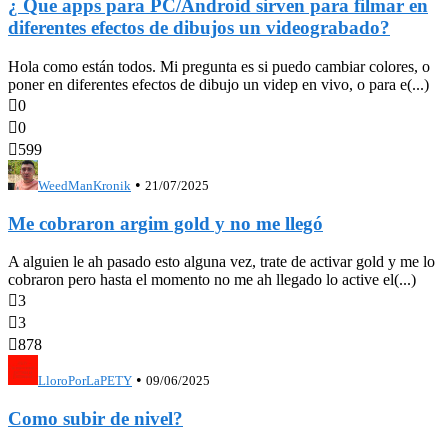
¿ Que apps para PC/Android sirven para filmar en
diferentes efectos de dibujos un videograbado?
Hola como están todos. Mi pregunta es si puedo cambiar colores, o
poner en diferentes efectos de dibujo un videp en vivo, o para e(...)

0

0

599
•
WeedManKronik
21/07/2025
Me cobraron argim gold y no me llegó
A alguien le ah pasado esto alguna vez, trate de activar gold y me lo
cobraron pero hasta el momento no me ah llegado lo active el(...)

3

3

878
•
LloroPorLaPETY
09/06/2025
Como subir de nivel?