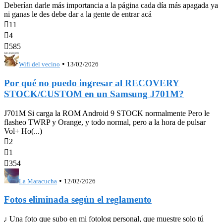
Deberían darle más importancia a la página cada día más apagada ya
ni ganas le des debe dar a la gente de entrar acá

11

4

585
•
Wifi del vecino
13/02/2026
Por qué no puedo ingresar al RECOVERY
STOCK/CUSTOM en un Samsung J701M?
J701M Si carga la ROM Android 9 STOCK normalmente Pero le
flasheo TWRP y Orange, y todo normal, pero a la hora de pulsar
Vol+ Ho(...)

2

1

354
•
La Maracucha
12/02/2026
Fotos eliminada según el reglamento
¿ Una foto que subo en mi fotolog personal, que muestre solo tú