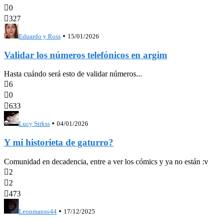

0

327
•
Eduardo y Ross
15/01/2026
Validar los números telefónicos en argim
Hasta cuándo será esto de validar números...

6

0

633
•
Lucy Strkss
04/01/2026
Y mi historieta de gaturro?
Comunidad en decadencia, entre a ver los cómics y ya no están :v

2

2

473
•
Leonmanso44
17/12/2025