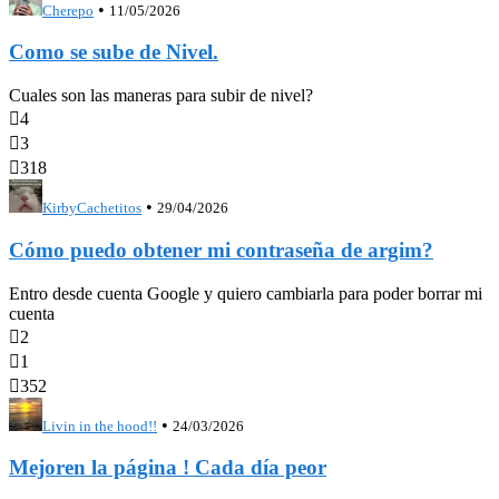
•
Cherepo
11/05/2026
Como se sube de Nivel.
Cuales son las maneras para subir de nivel?

4

3

318
•
KirbyCachetitos
29/04/2026
Cómo puedo obtener mi contraseña de argim?
Entro desde cuenta Google y quiero cambiarla para poder borrar mi
cuenta

2

1

352
•
Livin in the hood!!
24/03/2026
Mejoren la página ! Cada día peor