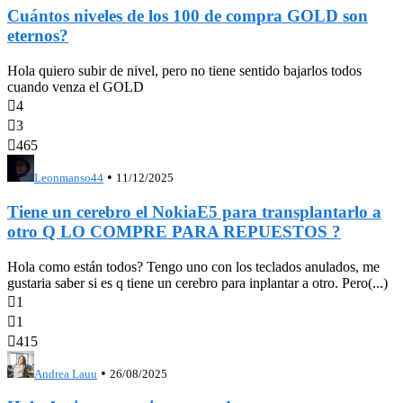
Cuántos niveles de los 100 de compra GOLD son
eternos?
Hola quiero subir de nivel, pero no tiene sentido bajarlos todos
cuando venza el GOLD

4

3

465
•
Leonmanso44
11/12/2025
Tiene un cerebro el NokiaE5 para transplantarlo a
otro Q LO COMPRE PARA REPUESTOS ?
Hola como están todos? Tengo uno con los teclados anulados, me
gustaria saber si es q tiene un cerebro para inplantar a otro. Pero(...)

1

1

415
•
Andrea Lauu
26/08/2025