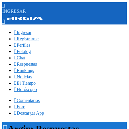

INGRESAR


Ingresar

Registrarme

Perfiles

Fotolog

Chat

Respuestas

Rankings

Noticias

El Tiempo

Horóscopo

Comentarios

Foro

Descargar App

Argim Respuestas