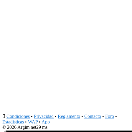

Condiciones
•
Privacidad
•
Reglamento
•
Contacto
•
Foro
•
Estadísticas
•
WAP
•
App
© 2026 Argim.net
29 ms