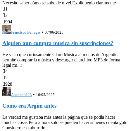
Necesito saber cómo se sube de nivel.Expliquenlo claramente

1

2

994
•
Francisco Banegas
07/06/2025
Alguien aun compra musica sin suscripciones?
He visto que curiosamente Claro Música al menos de Argentina
permite comprar la música y descargar el archivo MP3 de forma
legal m(...)

4

2

928
•
Abcdario123
16/05/2025
Como era Argim antes
La verdad me gustaba más antes la página que se podía hacer
muchas cosas Pero a hora solo se pueden hacer si tienes cuenta gold
Considero eso aburrido