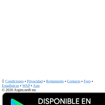

Condiciones
•
Privacidad
•
Reglamento
•
Contacto
•
Foro
•
Estadísticas
•
WAP
•
App
© 2026 Argim.net
8 ms