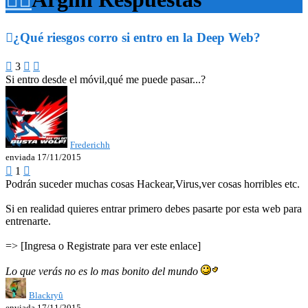

¿Qué riesgos corro si entro en la Deep Web?

3


Si entro desde el móvil,qué me puede pasar...?
Frederichh
enviada 17/11/2015

1

Podrán suceder muchas cosas Hackear,Virus,ver cosas horribles etc.
Si en realidad quieres entrar primero debes pasarte por esta web para
entrenarte.
=> [Ingresa o Registrate para ver este enlace]
Lo que verás no es lo mas bonito del mundo
Blackryû
enviada 17/11/2015