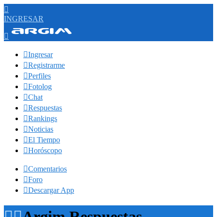

INGRESAR


Ingresar

Registrarme

Perfiles

Fotolog

Chat

Respuestas

Rankings

Noticias

El Tiempo

Horóscopo

Comentarios

Foro

Descargar App


Argim Respuestas