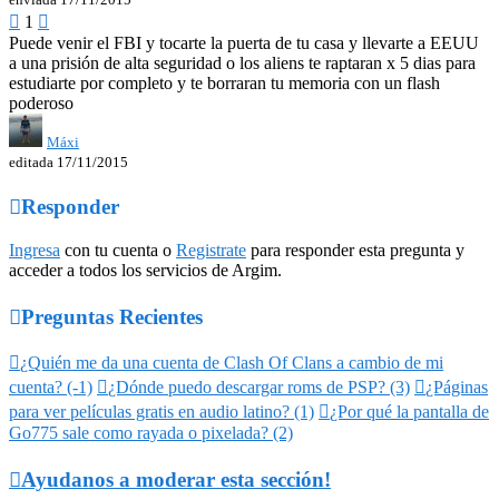

1

Puede venir el FBI y tocarte la puerta de tu casa y llevarte a EEUU
a una prisión de alta seguridad o los aliens te raptaran x 5 dias para
estudiarte por completo y te borraran tu memoria con un flash
poderoso
Máxi
editada 17/11/2015

Responder
Ingresa
con tu cuenta o
Registrate
para responder esta pregunta y
acceder a todos los servicios de Argim.

Preguntas Recientes

¿Quién me da una cuenta de Clash Of Clans a cambio de mi
cuenta? (-1)

¿Dónde puedo descargar roms de PSP? (3)

¿Páginas
para ver películas gratis en audio latino? (1)

¿Por qué la pantalla de
Go775 sale como rayada o pixelada? (2)

Ayudanos a moderar esta sección!