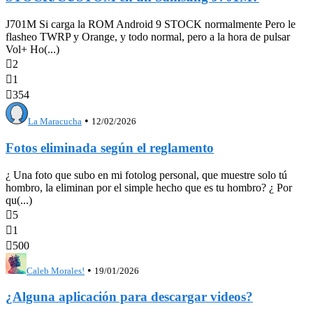
J701M Si carga la ROM Android 9 STOCK normalmente Pero le
flasheo TWRP y Orange, y todo normal, pero a la hora de pulsar
Vol+ Ho(...)

2

1

354
•
La Maracucha
12/02/2026
Fotos eliminada según el reglamento
¿ Una foto que subo en mi fotolog personal, que muestre solo tú
hombro, la eliminan por el simple hecho que es tu hombro? ¿ Por
qu(...)

5

1

500
•
Caleb Morales!
19/01/2026
¿Alguna aplicación para descargar videos?