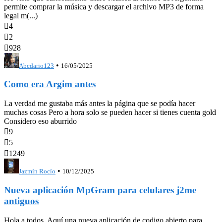
permite comprar la música y descargar el archivo MP3 de forma
legal m(...)

4

2

928
•
Abcdario123
16/05/2025
Como era Argim antes
La verdad me gustaba más antes la página que se podía hacer
muchas cosas Pero a hora solo se pueden hacer si tienes cuenta gold
Considero eso aburrido

9

5

1249
•
Jazmín Rocío
10/12/2025
Nueva aplicación MpGram para celulares j2me
antiguos
Hola a todos. Aquí una nueva aplicación de codigo abierto para