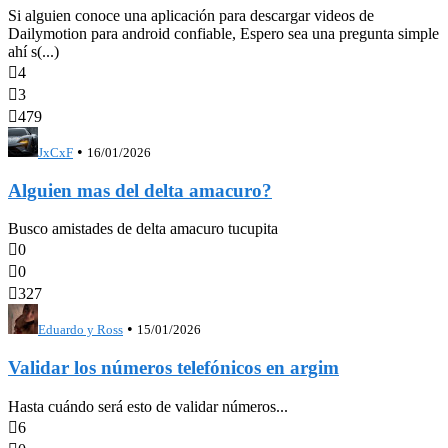
Si alguien conoce una aplicación para descargar videos de
Dailymotion para android confiable, Espero sea una pregunta simple
ahí s(...)

4

3

479
•
JxCxF
16/01/2026
Alguien mas del delta amacuro?
Busco amistades de delta amacuro tucupita

0

0

327
•
Eduardo y Ross
15/01/2026
Validar los números telefónicos en argim
Hasta cuándo será esto de validar números...

6