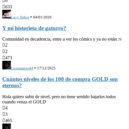

0

633
•
Lucy Strkss
04/01/2026
Y mi historieta de gaturro?
Comunidad en decadencia, entre a ver los cómics y ya no están :v

2

2

473
•
Leonmanso44
17/12/2025
Cuántos niveles de los 100 de compra GOLD son
eternos?
Hola quiero subir de nivel, pero no tiene sentido bajarlos todos
cuando venza el GOLD

4

3

465