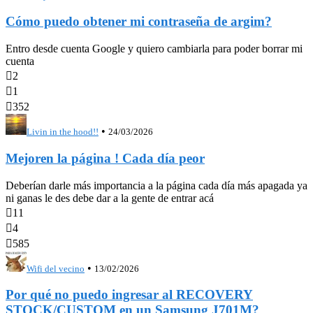
Cómo puedo obtener mi contraseña de argim?
Entro desde cuenta Google y quiero cambiarla para poder borrar mi
cuenta

2

1

352
•
Livin in the hood!!
24/03/2026
Mejoren la página ! Cada día peor
Deberían darle más importancia a la página cada día más apagada ya
ni ganas le des debe dar a la gente de entrar acá

11

4

585
•
Wifi del vecino
13/02/2026
Por qué no puedo ingresar al RECOVERY
STOCK/CUSTOM en un Samsung J701M?