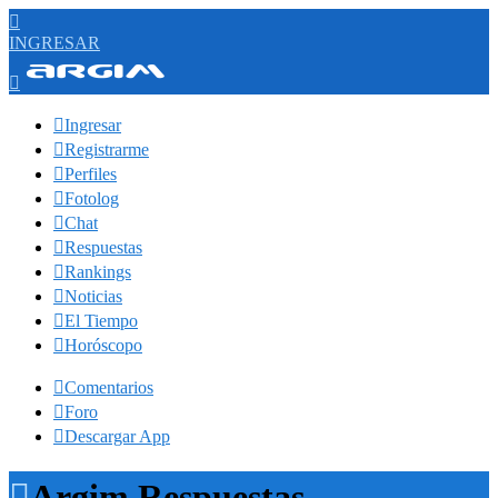

INGRESAR


Ingresar

Registrarme

Perfiles

Fotolog

Chat

Respuestas

Rankings

Noticias

El Tiempo

Horóscopo

Comentarios

Foro

Descargar App

Argim Respuestas