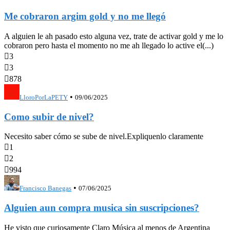
Me cobraron argim gold y no me llegó
A alguien le ah pasado esto alguna vez, trate de activar gold y me lo
cobraron pero hasta el momento no me ah llegado lo active el(...)

3

3

878
•
LloroPorLaPETY
09/06/2025
Como subir de nivel?
Necesito saber cómo se sube de nivel.Expliquenlo claramente

1

2

994
•
Francisco Banegas
07/06/2025
Alguien aun compra musica sin suscripciones?
He visto que curiosamente Claro Música al menos de Argentina