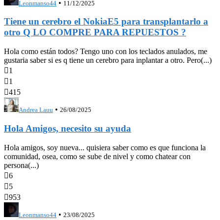
•
Leonmanso44
11/12/2025
Tiene un cerebro el NokiaE5 para transplantarlo a
otro Q LO COMPRE PARA REPUESTOS ?
Hola como están todos? Tengo uno con los teclados anulados, me
gustaria saber si es q tiene un cerebro para inplantar a otro. Pero(...)

1

1

415
•
Andrea Lauu
26/08/2025
Hola Amigos, necesito su ayuda
Hola amigos, soy nueva... quisiera saber como es que funciona la
comunidad, osea, como se sube de nivel y como chatear con
persona(...)

6

5

953
•
Leonmanso44
23/08/2025