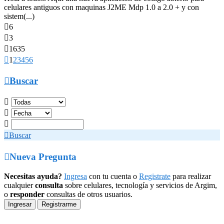
celulares antiguos con maquinas J2ME Mdp 1.0 a 2.0 + y con
sistem(...)

6

3

1635

1
2
3
4
5
6

Buscar




Buscar

Nueva Pregunta
Necesitas ayuda?
Ingresa
con tu cuenta o
Registrate
para realizar
cualquier
consulta
sobre celulares, tecnología y servicios de Argim,
o
responder
consultas de otros usuarios.
Ingresar
Registrarme