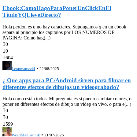
Ebook:ComoHagoParaPonerUnClickEnEl
TituloYQLleveDirecto?
Hola perdon es q no hay caracteres. Supongamos q en un ebook
separa al principio los capitulos por LOS NUMEROS DE
PAGINA: Como hag(...)

0

0

604
•
Leonmanso44
22/08/2025
¿ Que apps para PC/Android sirven para filmar en
diferentes efectos de dibujos un videograbado?
Hola como están todos. Mi pregunta es si puedo cambiar colores, o
poner en diferentes efectos de dibujo un videp en vivo, o para e(...)

0

0

599
•
WeedManKronik
21/07/2025