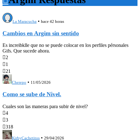
•
La Maracucha
hace 42 horas
Cambios en Argim sin sentido
Es increibklle que no se puede colocar en los perfiles pérsonales
Gifs. Que sucede ahora.

2

1

21
•
Cherepo
11/05/2026
Como se sube de Nivel.
Cuales son las maneras para subir de nivel?

4

3

318
•
KirbyCachetitos
29/04/2026