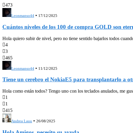

473
•
Leonmanso44
17/12/2025
Cuántos niveles de los 100 de compra GOLD son eter
Hola quiero subir de nivel, pero no tiene sentido bajarlos todos cua

4

3

465
•
Leonmanso44
11/12/2025
Tiene un cerebro el NokiaE5 para transplantarl
Hola como están todos? Tengo uno con los teclados anulados, me gustari

1

1

415
•
Andrea Lauu
26/08/2025
Hola Amigos, necesito su ayuda