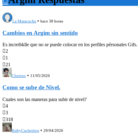
•
La Maracucha
hace 38 horas
Cambios en Argim sin sentido
Es increibklle que no se puede colocar en los perfiles pérsonales Gifs

2

1

21
•
Cherepo
11/05/2026
Como se sube de Nivel.
Cuales son las maneras para subir de nivel?

4

3

318
•
KirbyCachetitos
29/04/2026