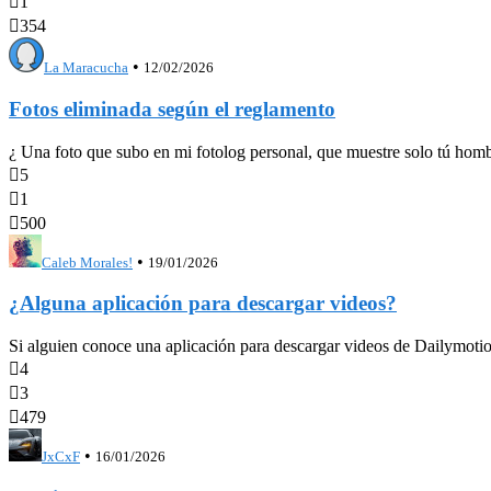

1

354
•
La Maracucha
12/02/2026
Fotos eliminada según el reglamento
¿ Una foto que subo en mi fotolog personal, que muestre solo tú hombr

5

1

500
•
Caleb Morales!
19/01/2026
¿Alguna aplicación para descargar videos?
Si alguien conoce una aplicación para descargar videos de Dailymotion

4

3

479
•
JxCxF
16/01/2026