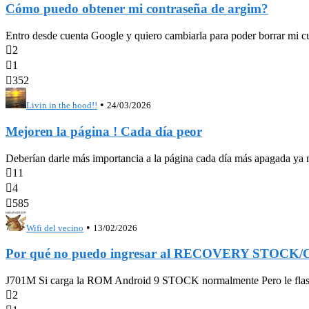
Cómo puedo obtener mi contraseña de argim?
Entro desde cuenta Google y quiero cambiarla para poder borrar mi c

2

1

352
•
Livin in the hood!!
24/03/2026
Mejoren la página ! Cada día peor
Deberían darle más importancia a la página cada día más apagada ya ni

11

4

585
•
Wifi del vecino
13/02/2026
Por qué no puedo ingresar al RECOVERY STOCK
J701M Si carga la ROM Android 9 STOCK normalmente Pero le flashe

2