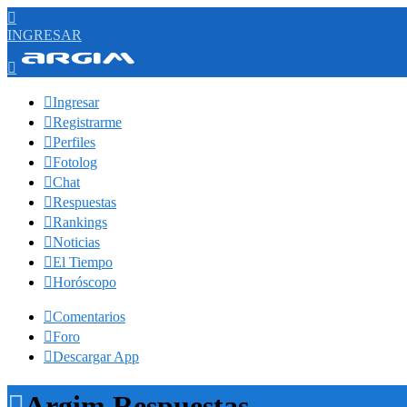

INGRESAR


Ingresar

Registrarme

Perfiles

Fotolog

Chat

Respuestas

Rankings

Noticias

El Tiempo

Horóscopo

Comentarios

Foro

Descargar App

Argim Respuestas