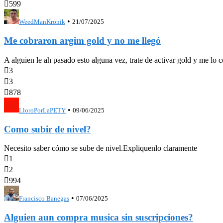

599
•
WeedManKronik
21/07/2025
Me cobraron argim gold y no me llegó
A alguien le ah pasado esto alguna vez, trate de activar gold y me lo 

3

3

878
•
LloroPorLaPETY
09/06/2025
Como subir de nivel?
Necesito saber cómo se sube de nivel.Expliquenlo claramente

1

2

994
•
Francisco Banegas
07/06/2025
Alguien aun compra musica sin suscripciones?