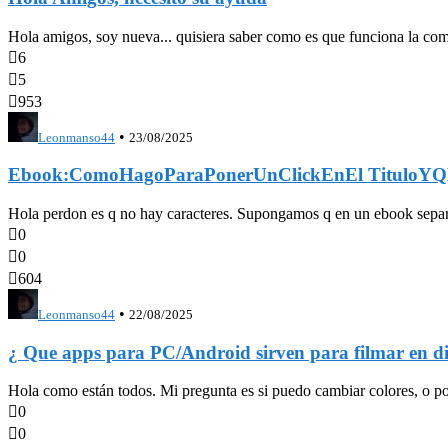
Hola amigos, soy nueva... quisiera saber como es que funciona la com

6

5

953
•
Leonmanso44
23/08/2025
Ebook:ComoHagoParaPonerUnClickEnEl TituloYQL
Hola perdon es q no hay caracteres. Supongamos q en un ebook se

0

0

604
•
Leonmanso44
22/08/2025
¿ Que apps para PC/Android sirven para filmar en di
Hola como están todos. Mi pregunta es si puedo cambiar colores, o pone

0

0