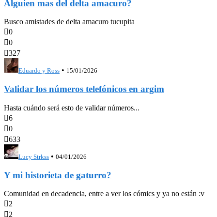
Alguien mas del delta amacuro?
Busco amistades de delta amacuro tucupita

0

0

327
•
Eduardo y Ross
15/01/2026
Validar los números telefónicos en argim
Hasta cuándo será esto de validar números...

6

0

633
•
Lucy Strkss
04/01/2026
Y mi historieta de gaturro?
Comunidad en decadencia, entre a ver los cómics y ya no están :v

2

2