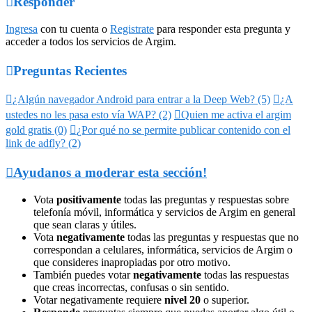

Responder
Ingresa
con tu cuenta o
Registrate
para responder esta pregunta y
acceder a todos los servicios de Argim.

Preguntas Recientes

¿Algún navegador Android para entrar a la Deep Web? (5)

¿A
ustedes no les pasa esto vía WAP? (2)

Quien me activa el argim
gold gratis (0)

¿Por qué no se permite publicar contenido con el
link de adfly? (2)

Ayudanos a moderar esta sección!
Vota
positivamente
todas las preguntas y respuestas sobre
telefonía móvil, informática y servicios de Argim en general
que sean claras y útiles.
Vota
negativamente
todas las preguntas y respuestas que no
correspondan a celulares, informática, servicios de Argim o
que consideres inapropiadas por otro motivo.
También puedes votar
negativamente
todas las respuestas
que creas incorrectas, confusas o sin sentido.
Votar negativamente requiere
nivel 20
o superior.