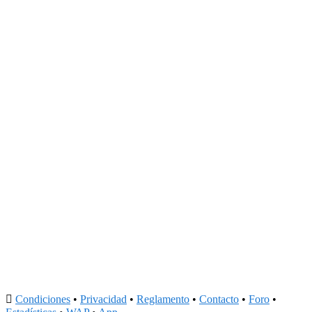

Condiciones
•
Privacidad
•
Reglamento
•
Contacto
•
Foro
•