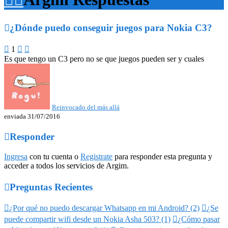

¿Dónde puedo conseguir juegos para Nokia C3?

1


Es que tengo un C3 pero no se que juegos pueden ser y cuales
Reinvocado del más allá
enviada 31/07/2016

Responder
Ingresa
con tu cuenta o
Registrate
para responder esta pregunta y
acceder a todos los servicios de Argim.

Preguntas Recientes

¿Por qué no puedo descargar Whatsapp en mi Android? (2)

¿Se
puede compartir wifi desde un Nokia Asha 503? (1)

¿Cómo pasar