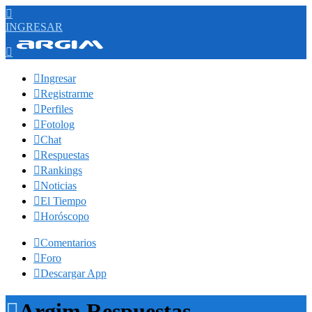

INGRESAR


Ingresar

Registrarme

Perfiles

Fotolog

Chat

Respuestas

Rankings

Noticias

El Tiempo

Horóscopo

Comentarios

Foro

Descargar App

Argim Respuestas