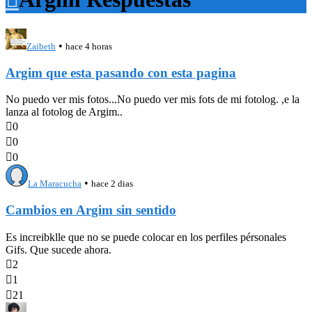
•
Zaibeth
hace 4 horas
Argim que esta pasando con esta pagina
No puedo ver mis fotos...No puedo ver mis fots de mi fotolog. ,e la
lanza al fotolog de Argim..

0

0

0
•
La Maracucha
hace 2 dias
Cambios en Argim sin sentido
Es increibklle que no se puede colocar en los perfiles pérsonales
Gifs. Que sucede ahora.

2

1

21