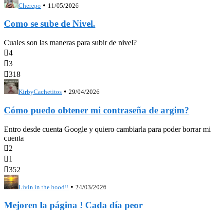
•
Cherepo
11/05/2026
Como se sube de Nivel.
Cuales son las maneras para subir de nivel?

4

3

318
•
KirbyCachetitos
29/04/2026
Cómo puedo obtener mi contraseña de argim?
Entro desde cuenta Google y quiero cambiarla para poder borrar mi
cuenta

2

1

352
•
Livin in the hood!!
24/03/2026
Mejoren la página ! Cada día peor