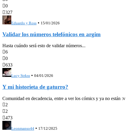

0

327
•
Eduardo y Ross
15/01/2026
Validar los números telefónicos en argim
Hasta cuándo será esto de validar números...

6

0

633
•
Lucy Strkss
04/01/2026
Y mi historieta de gaturro?
Comunidad en decadencia, entre a ver los cómics y ya no están :v

2

2

473
•
Leonmanso44
17/12/2025