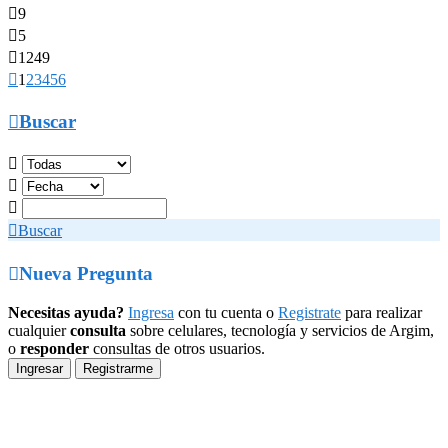

9

5

1249

1
2
3
4
5
6

Buscar




Buscar

Nueva Pregunta
Necesitas ayuda?
Ingresa
con tu cuenta o
Registrate
para realizar
cualquier
consulta
sobre celulares, tecnología y servicios de Argim,
o
responder
consultas de otros usuarios.
Ingresar
Registrarme