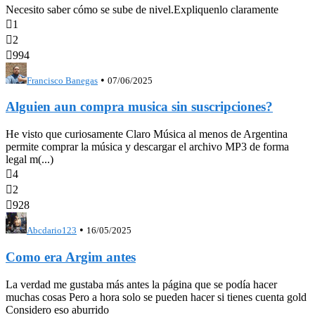
Necesito saber cómo se sube de nivel.Expliquenlo claramente

1

2

994
•
Francisco Banegas
07/06/2025
Alguien aun compra musica sin suscripciones?
He visto que curiosamente Claro Música al menos de Argentina
permite comprar la música y descargar el archivo MP3 de forma
legal m(...)

4

2

928
•
Abcdario123
16/05/2025
Como era Argim antes
La verdad me gustaba más antes la página que se podía hacer
muchas cosas Pero a hora solo se pueden hacer si tienes cuenta gold
Considero eso aburrido