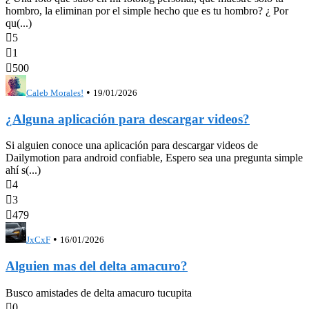
hombro, la eliminan por el simple hecho que es tu hombro? ¿ Por
qu(...)

5

1

500
•
Caleb Morales!
19/01/2026
¿Alguna aplicación para descargar videos?
Si alguien conoce una aplicación para descargar videos de
Dailymotion para android confiable, Espero sea una pregunta simple
ahí s(...)

4

3

479
•
JxCxF
16/01/2026
Alguien mas del delta amacuro?
Busco amistades de delta amacuro tucupita

0