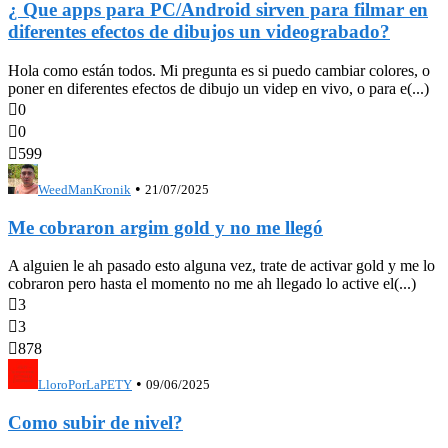
¿ Que apps para PC/Android sirven para filmar en
diferentes efectos de dibujos un videograbado?
Hola como están todos. Mi pregunta es si puedo cambiar colores, o
poner en diferentes efectos de dibujo un videp en vivo, o para e(...)

0

0

599
•
WeedManKronik
21/07/2025
Me cobraron argim gold y no me llegó
A alguien le ah pasado esto alguna vez, trate de activar gold y me lo
cobraron pero hasta el momento no me ah llegado lo active el(...)

3

3

878
•
LloroPorLaPETY
09/06/2025
Como subir de nivel?