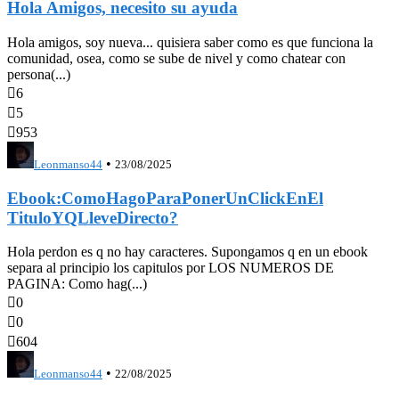
Hola Amigos, necesito su ayuda
Hola amigos, soy nueva... quisiera saber como es que funciona la
comunidad, osea, como se sube de nivel y como chatear con
persona(...)

6

5

953
•
Leonmanso44
23/08/2025
Ebook:ComoHagoParaPonerUnClickEnEl
TituloYQLleveDirecto?
Hola perdon es q no hay caracteres. Supongamos q en un ebook
separa al principio los capitulos por LOS NUMEROS DE
PAGINA: Como hag(...)

0

0

604
•
Leonmanso44
22/08/2025