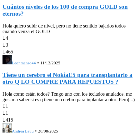
Cuántos niveles de los 100 de compra GOLD son
eternos?
Hola quiero subir de nivel, pero no tiene sentido bajarlos todos
cuando venza el GOLD

4

3

465
•
Leonmanso44
11/12/2025
Tiene un cerebro el NokiaE5 para transplantarlo a
otro Q LO COMPRE PARA REPUESTOS ?
Hola como están todos? Tengo uno con los teclados anulados, me
gustaria saber si es q tiene un cerebro para inplantar a otro. Pero(...)

1

1

415
•
Andrea Lauu
26/08/2025