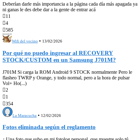
Deberían darle más importancia a la página cada día más apagada ya
ni ganas le des debe dar a la gente de entrar acá

11

4

585
•
Wifi del vecino
13/02/2026
Por qué no puedo ingresar al RECOVERY
STOCK/CUSTOM en un Samsung J701M?
J701M Si carga la ROM Android 9 STOCK normalmente Pero le
flasheo TWRP y Orange, y todo normal, pero a la hora de pulsar
Vol+ Ho(...)

2

1

354
•
La Maracucha
12/02/2026
Fotos eliminada según el reglamento
¿ Una foto que subo en mi fotolog personal, que muestre solo tú