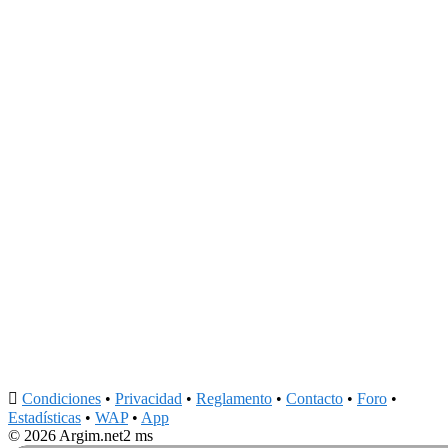

Condiciones
•
Privacidad
•
Reglamento
•
Contacto
•
Foro
•
Estadísticas
•
WAP
•
App
© 2026 Argim.net
2 ms