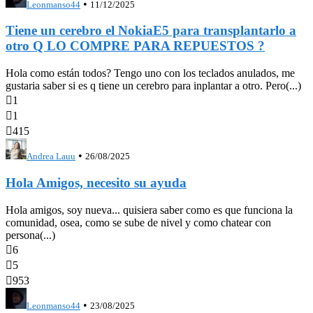
•
Leonmanso44
11/12/2025
Tiene un cerebro el NokiaE5 para transplantarlo a
otro Q LO COMPRE PARA REPUESTOS ?
Hola como están todos? Tengo uno con los teclados anulados, me
gustaria saber si es q tiene un cerebro para inplantar a otro. Pero(...)

1

1

415
•
Andrea Lauu
26/08/2025
Hola Amigos, necesito su ayuda
Hola amigos, soy nueva... quisiera saber como es que funciona la
comunidad, osea, como se sube de nivel y como chatear con
persona(...)

6

5

953
•
Leonmanso44
23/08/2025