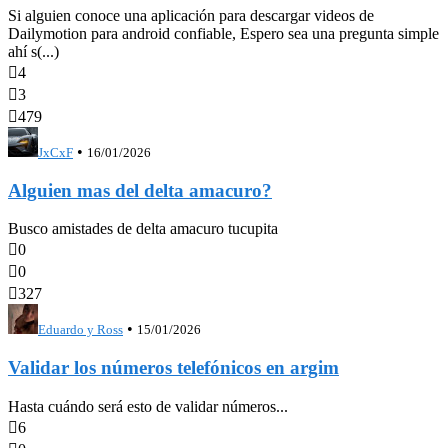
Si alguien conoce una aplicación para descargar videos de
Dailymotion para android confiable, Espero sea una pregunta simple
ahí s(...)

4

3

479
•
JxCxF
16/01/2026
Alguien mas del delta amacuro?
Busco amistades de delta amacuro tucupita

0

0

327
•
Eduardo y Ross
15/01/2026
Validar los números telefónicos en argim
Hasta cuándo será esto de validar números...

6