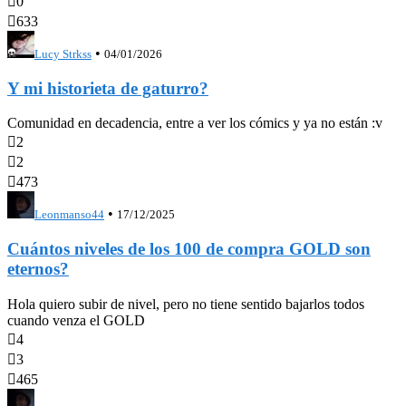

0

633
•
Lucy Strkss
04/01/2026
Y mi historieta de gaturro?
Comunidad en decadencia, entre a ver los cómics y ya no están :v

2

2

473
•
Leonmanso44
17/12/2025
Cuántos niveles de los 100 de compra GOLD son
eternos?
Hola quiero subir de nivel, pero no tiene sentido bajarlos todos
cuando venza el GOLD

4

3

465