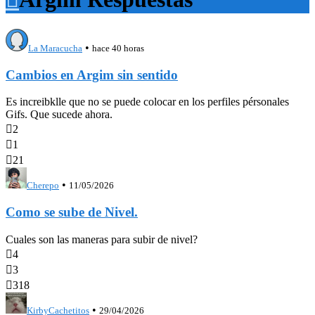
•
La Maracucha
hace 40 horas
Cambios en Argim sin sentido
Es increibklle que no se puede colocar en los perfiles pérsonales
Gifs. Que sucede ahora.

2

1

21
•
Cherepo
11/05/2026
Como se sube de Nivel.
Cuales son las maneras para subir de nivel?

4

3

318
•
KirbyCachetitos
29/04/2026