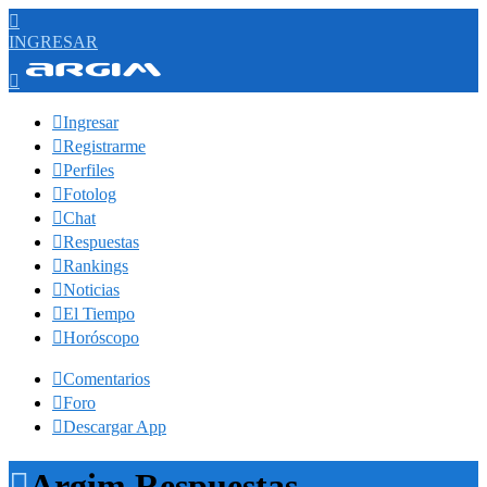

INGRESAR


Ingresar

Registrarme

Perfiles

Fotolog

Chat

Respuestas

Rankings

Noticias

El Tiempo

Horóscopo

Comentarios

Foro

Descargar App

Argim Respuestas