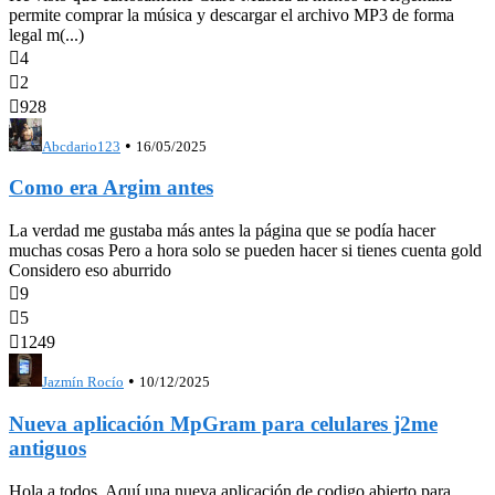
permite comprar la música y descargar el archivo MP3 de forma
legal m(...)

4

2

928
•
Abcdario123
16/05/2025
Como era Argim antes
La verdad me gustaba más antes la página que se podía hacer
muchas cosas Pero a hora solo se pueden hacer si tienes cuenta gold
Considero eso aburrido

9

5

1249
•
Jazmín Rocío
10/12/2025
Nueva aplicación MpGram para celulares j2me
antiguos
Hola a todos. Aquí una nueva aplicación de codigo abierto para