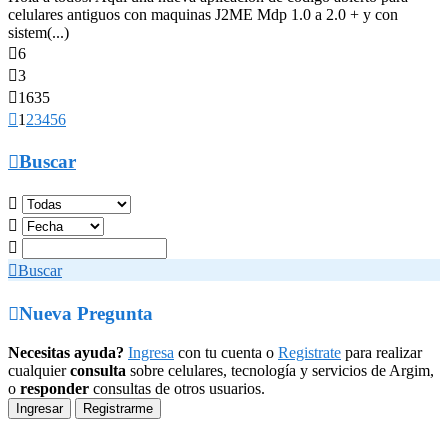
celulares antiguos con maquinas J2ME Mdp 1.0 a 2.0 + y con
sistem(...)

6

3

1635

1
2
3
4
5
6

Buscar




Buscar

Nueva Pregunta
Necesitas ayuda?
Ingresa
con tu cuenta o
Registrate
para realizar
cualquier
consulta
sobre celulares, tecnología y servicios de Argim,
o
responder
consultas de otros usuarios.
Ingresar
Registrarme