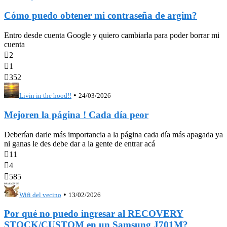
Cómo puedo obtener mi contraseña de argim?
Entro desde cuenta Google y quiero cambiarla para poder borrar mi
cuenta

2

1

352
•
Livin in the hood!!
24/03/2026
Mejoren la página ! Cada día peor
Deberían darle más importancia a la página cada día más apagada ya
ni ganas le des debe dar a la gente de entrar acá

11

4

585
•
Wifi del vecino
13/02/2026
Por qué no puedo ingresar al RECOVERY
STOCK/CUSTOM en un Samsung J701M?