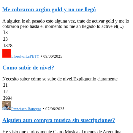
Me cobraron argim gold y no me llegó
A alguien le ah pasado esto alguna vez, trate de activar gold y me lo
cobraron pero hasta el momento no me ah llegado lo active el(...)

3

3

878
•
LloroPorLaPETY
09/06/2025
Como subir de nivel?
Necesito saber cómo se sube de nivel.Expliquenlo claramente

1

2

994
•
Francisco Banegas
07/06/2025
Alguien aun compra musica sin suscripciones?
He visto que curiosamente Claro Música al menos de Argentina