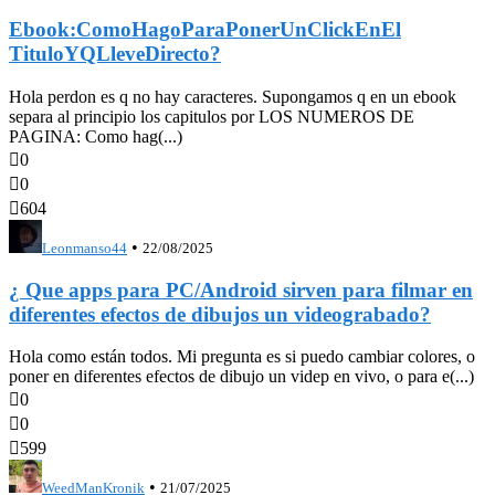
Ebook:ComoHagoParaPonerUnClickEnEl
TituloYQLleveDirecto?
Hola perdon es q no hay caracteres. Supongamos q en un ebook
separa al principio los capitulos por LOS NUMEROS DE
PAGINA: Como hag(...)

0

0

604
•
Leonmanso44
22/08/2025
¿ Que apps para PC/Android sirven para filmar en
diferentes efectos de dibujos un videograbado?
Hola como están todos. Mi pregunta es si puedo cambiar colores, o
poner en diferentes efectos de dibujo un videp en vivo, o para e(...)

0

0

599
•
WeedManKronik
21/07/2025