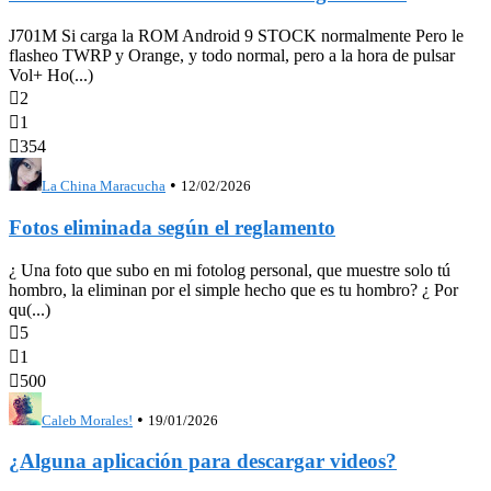
J701M Si carga la ROM Android 9 STOCK normalmente Pero le
flasheo TWRP y Orange, y todo normal, pero a la hora de pulsar
Vol+ Ho(...)

2

1

354
•
La China Maracucha
12/02/2026
Fotos eliminada según el reglamento
¿ Una foto que subo en mi fotolog personal, que muestre solo tú
hombro, la eliminan por el simple hecho que es tu hombro? ¿ Por
qu(...)

5

1

500
•
Caleb Morales!
19/01/2026
¿Alguna aplicación para descargar videos?