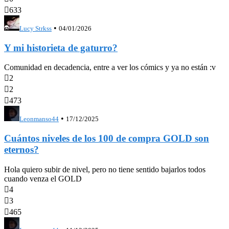

633
•
Lucy Strkss
04/01/2026
Y mi historieta de gaturro?
Comunidad en decadencia, entre a ver los cómics y ya no están :v

2

2

473
•
Leonmanso44
17/12/2025
Cuántos niveles de los 100 de compra GOLD son
eternos?
Hola quiero subir de nivel, pero no tiene sentido bajarlos todos
cuando venza el GOLD

4

3

465