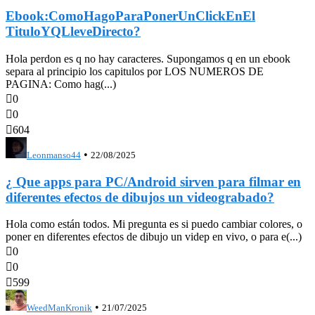
Ebook:ComoHagoParaPonerUnClickEnEl
TituloYQLleveDirecto?
Hola perdon es q no hay caracteres. Supongamos q en un ebook
separa al principio los capitulos por LOS NUMEROS DE
PAGINA: Como hag(...)

0

0

604
•
Leonmanso44
22/08/2025
¿ Que apps para PC/Android sirven para filmar en
diferentes efectos de dibujos un videograbado?
Hola como están todos. Mi pregunta es si puedo cambiar colores, o
poner en diferentes efectos de dibujo un videp en vivo, o para e(...)

0

0

599
•
WeedManKronik
21/07/2025