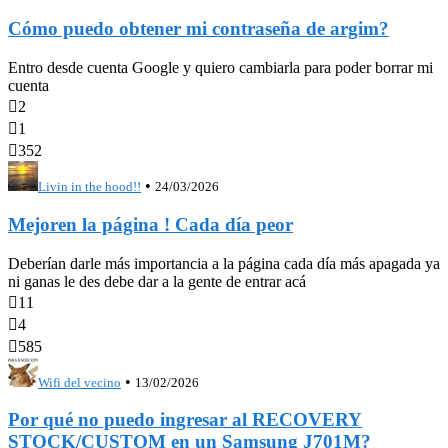
Cómo puedo obtener mi contraseña de argim?
Entro desde cuenta Google y quiero cambiarla para poder borrar mi
cuenta

2

1

352
•
Livin in the hood!!
24/03/2026
Mejoren la página ! Cada día peor
Deberían darle más importancia a la página cada día más apagada ya
ni ganas le des debe dar a la gente de entrar acá

11

4

585
•
Wifi del vecino
13/02/2026
Por qué no puedo ingresar al RECOVERY
STOCK/CUSTOM en un Samsung J701M?