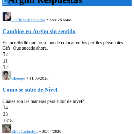
•
La China Maracucha
hace 26 horas
Cambios en Argim sin sentido
Es increibklle que no se puede colocar en los perfiles pérsonales
Gifs. Que sucede ahora.

2

1

21
•
Cherepo
11/05/2026
Como se sube de Nivel.
Cuales son las maneras para subir de nivel?

4

3

318
•
KirbyCachetitos
29/04/2026