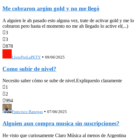
Me cobraron argim gold y no me llegó
A alguien le ah pasado esto alguna vez, trate de activar gold y me lo
cobraron pero hasta el momento no me ah llegado lo active el(...)

3

3

878
•
LloroPorLaPETY
09/06/2025
Como subir de nivel?
Necesito saber cómo se sube de nivel.Expliquenlo claramente

1

2

994
•
Francisco Banegas
07/06/2025
Alguien aun compra musica sin suscripciones?
He visto que curiosamente Claro Música al menos de Argentina