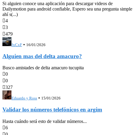
Si alguien conoce una aplicación para descargar videos de
Dailymotion para android confiable, Espero sea una pregunta simple
ahí s(...)

4

3

479
•
JxCxF
16/01/2026
Alguien mas del delta amacuro?
Busco amistades de delta amacuro tucupita

0

0

327
•
Eduardo y Ross
15/01/2026
Validar los números telefónicos en argim
Hasta cuándo será esto de validar números...

6

0