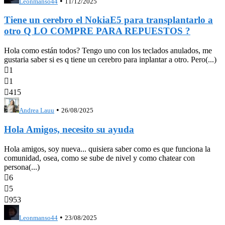
•
Leonmanso44
11/12/2025
Tiene un cerebro el NokiaE5 para transplantarlo a
otro Q LO COMPRE PARA REPUESTOS ?
Hola como están todos? Tengo uno con los teclados anulados, me
gustaria saber si es q tiene un cerebro para inplantar a otro. Pero(...)

1

1

415
•
Andrea Lauu
26/08/2025
Hola Amigos, necesito su ayuda
Hola amigos, soy nueva... quisiera saber como es que funciona la
comunidad, osea, como se sube de nivel y como chatear con
persona(...)

6

5

953
•
Leonmanso44
23/08/2025