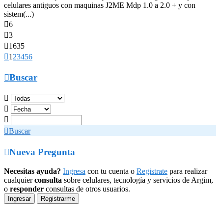
celulares antiguos con maquinas J2ME Mdp 1.0 a 2.0 + y con
sistem(...)

6

3

1635

1
2
3
4
5
6

Buscar




Buscar

Nueva Pregunta
Necesitas ayuda?
Ingresa
con tu cuenta o
Registrate
para realizar
cualquier
consulta
sobre celulares, tecnología y servicios de Argim,
o
responder
consultas de otros usuarios.
Ingresar
Registrarme