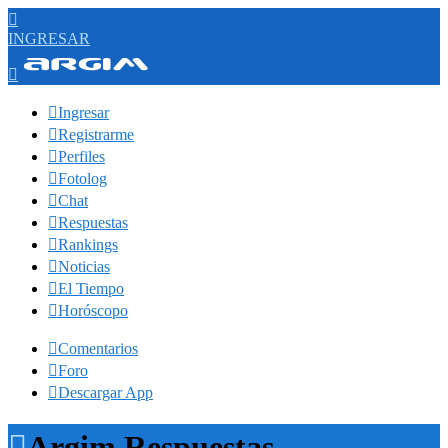

INGRESAR


Ingresar

Registrarme

Perfiles

Fotolog

Chat

Respuestas

Rankings

Noticias

El Tiempo

Horóscopo

Comentarios

Foro

Descargar App

Argim Respuestas