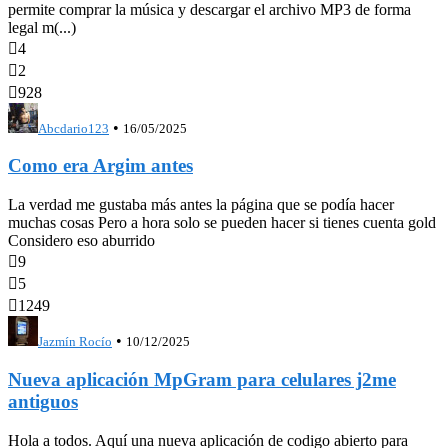
permite comprar la música y descargar el archivo MP3 de forma
legal m(...)

4

2

928
•
Abcdario123
16/05/2025
Como era Argim antes
La verdad me gustaba más antes la página que se podía hacer
muchas cosas Pero a hora solo se pueden hacer si tienes cuenta gold
Considero eso aburrido

9

5

1249
•
Jazmín Rocío
10/12/2025
Nueva aplicación MpGram para celulares j2me
antiguos
Hola a todos. Aquí una nueva aplicación de codigo abierto para