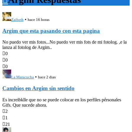
•
Zaibeth
hace 16 horas
Argim que esta pasando con esta pagina
No puedo ver mis fotos...No puedo ver mis fots de mi fotolog. ,e la
lanza al fotolog de Argim..

0

0

0
•
La Maracucha
hace 2 dias
Cambios en Argim sin sentido
Es increibklle que no se puede colocar en los perfiles pérsonales
Gifs. Que sucede ahora.

2

1

21