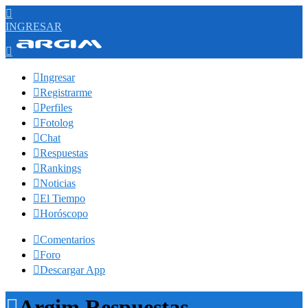

INGRESAR


Ingresar

Registrarme

Perfiles

Fotolog

Chat

Respuestas

Rankings

Noticias

El Tiempo

Horóscopo

Comentarios

Foro

Descargar App

Argim Respuestas