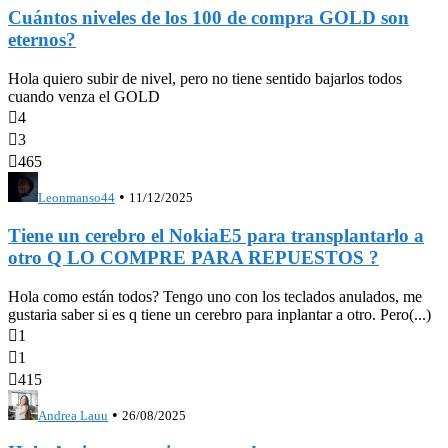
Cuántos niveles de los 100 de compra GOLD son
eternos?
Hola quiero subir de nivel, pero no tiene sentido bajarlos todos
cuando venza el GOLD

4

3

465
•
Leonmanso44
11/12/2025
Tiene un cerebro el NokiaE5 para transplantarlo a
otro Q LO COMPRE PARA REPUESTOS ?
Hola como están todos? Tengo uno con los teclados anulados, me
gustaria saber si es q tiene un cerebro para inplantar a otro. Pero(...)

1

1

415
•
Andrea Lauu
26/08/2025