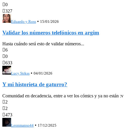

0

327
•
Eduardo y Ross
15/01/2026
Validar los números telefónicos en argim
Hasta cuándo será esto de validar números...

6

0

633
•
Lucy Strkss
04/01/2026
Y mi historieta de gaturro?
Comunidad en decadencia, entre a ver los cómics y ya no están :v

2

2

473
•
Leonmanso44
17/12/2025