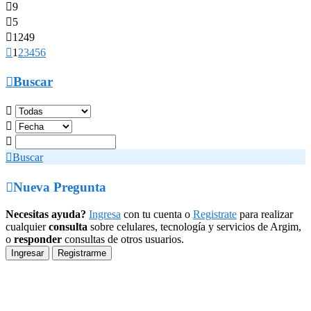

9

5

1249

1
2
3
4
5
6

Buscar




Buscar

Nueva Pregunta
Necesitas ayuda?
Ingresa
con tu cuenta o
Registrate
para realizar
cualquier
consulta
sobre celulares, tecnología y servicios de Argim,
o
responder
consultas de otros usuarios.
Ingresar
Registrarme