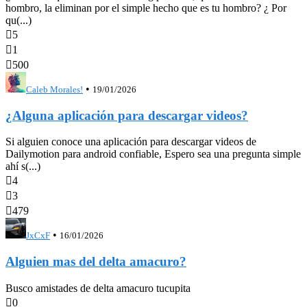
hombro, la eliminan por el simple hecho que es tu hombro? ¿ Por
qu(...)

5

1

500
•
Caleb Morales!
19/01/2026
¿Alguna aplicación para descargar videos?
Si alguien conoce una aplicación para descargar videos de
Dailymotion para android confiable, Espero sea una pregunta simple
ahí s(...)

4

3

479
•
JxCxF
16/01/2026
Alguien mas del delta amacuro?
Busco amistades de delta amacuro tucupita

0