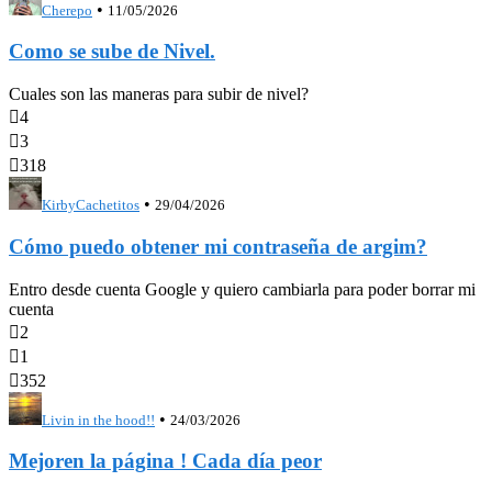
•
Cherepo
11/05/2026
Como se sube de Nivel.
Cuales son las maneras para subir de nivel?

4

3

318
•
KirbyCachetitos
29/04/2026
Cómo puedo obtener mi contraseña de argim?
Entro desde cuenta Google y quiero cambiarla para poder borrar mi
cuenta

2

1

352
•
Livin in the hood!!
24/03/2026
Mejoren la página ! Cada día peor