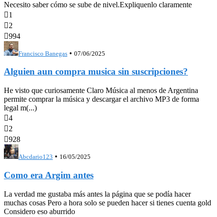
Necesito saber cómo se sube de nivel.Expliquenlo claramente

1

2

994
•
Francisco Banegas
07/06/2025
Alguien aun compra musica sin suscripciones?
He visto que curiosamente Claro Música al menos de Argentina
permite comprar la música y descargar el archivo MP3 de forma
legal m(...)

4

2

928
•
Abcdario123
16/05/2025
Como era Argim antes
La verdad me gustaba más antes la página que se podía hacer
muchas cosas Pero a hora solo se pueden hacer si tienes cuenta gold
Considero eso aburrido