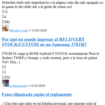
Deberían darle más importancia a la página cada día más apagada ya
ni ganas le des debe dar a la gente de entrar acá

11

4

585
•
Wifi del vecino
13/02/2026
Por qué no puedo ingresar al RECOVERY
STOCK/CUSTOM en un Samsung J701M?
J701M Si carga la ROM Android 9 STOCK normalmente Pero le
flasheo TWRP y Orange, y todo normal, pero a la hora de pulsar
Vol+ Ho(...)

2

1

354
•
La Maracucha
12/02/2026
Fotos eliminada según el reglamento
¿ Una foto que subo en mi fotolog personal, que muestre solo tú