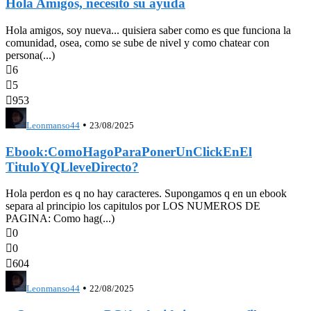
Hola Amigos, necesito su ayuda
Hola amigos, soy nueva... quisiera saber como es que funciona la
comunidad, osea, como se sube de nivel y como chatear con
persona(...)

6

5

953
•
Leonmanso44
23/08/2025
Ebook:ComoHagoParaPonerUnClickEnEl
TituloYQLleveDirecto?
Hola perdon es q no hay caracteres. Supongamos q en un ebook
separa al principio los capitulos por LOS NUMEROS DE
PAGINA: Como hag(...)

0

0

604
•
Leonmanso44
22/08/2025