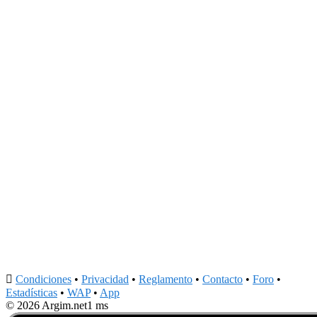

Condiciones
•
Privacidad
•
Reglamento
•
Contacto
•
Foro
•
Estadísticas
•
WAP
•
App
© 2026 Argim.net
1 ms