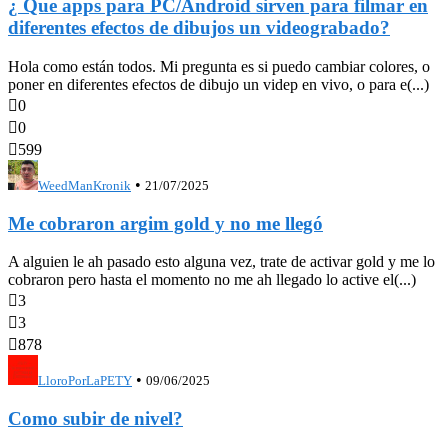
¿ Que apps para PC/Android sirven para filmar en
diferentes efectos de dibujos un videograbado?
Hola como están todos. Mi pregunta es si puedo cambiar colores, o
poner en diferentes efectos de dibujo un videp en vivo, o para e(...)

0

0

599
•
WeedManKronik
21/07/2025
Me cobraron argim gold y no me llegó
A alguien le ah pasado esto alguna vez, trate de activar gold y me lo
cobraron pero hasta el momento no me ah llegado lo active el(...)

3

3

878
•
LloroPorLaPETY
09/06/2025
Como subir de nivel?