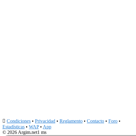

Condiciones
•
Privacidad
•
Reglamento
•
Contacto
•
Foro
•
Estadísticas
•
WAP
•
App
© 2026 Argim.net
1 ms