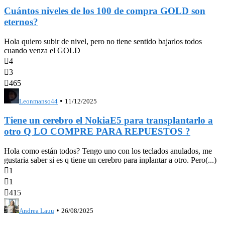
Cuántos niveles de los 100 de compra GOLD son
eternos?
Hola quiero subir de nivel, pero no tiene sentido bajarlos todos
cuando venza el GOLD

4

3

465
•
Leonmanso44
11/12/2025
Tiene un cerebro el NokiaE5 para transplantarlo a
otro Q LO COMPRE PARA REPUESTOS ?
Hola como están todos? Tengo uno con los teclados anulados, me
gustaria saber si es q tiene un cerebro para inplantar a otro. Pero(...)

1

1

415
•
Andrea Lauu
26/08/2025