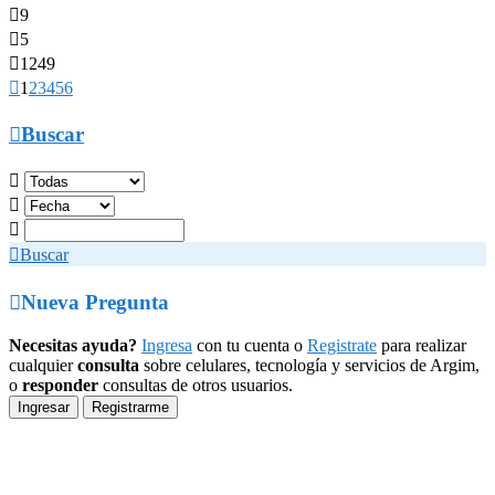

9

5

1249

1
2
3
4
5
6

Buscar




Buscar

Nueva Pregunta
Necesitas ayuda?
Ingresa
con tu cuenta o
Registrate
para realizar
cualquier
consulta
sobre celulares, tecnología y servicios de Argim,
o
responder
consultas de otros usuarios.
Ingresar
Registrarme