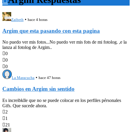
•
Zaibeth
hace 4 horas
Argim que esta pasando con esta pagina
No puedo ver mis fotos...No puedo ver mis fots de mi fotolog. ,e la
lanza al fotolog de Argim..

0

0

0
•
La Maracucha
hace 47 horas
Cambios en Argim sin sentido
Es increibklle que no se puede colocar en los perfiles pérsonales
Gifs. Que sucede ahora.

2

1

21