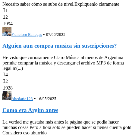
Necesito saber cómo se sube de nivel.Expliquenlo claramente

1

2

994
•
Francisco Banegas
07/06/2025
Alguien aun compra musica sin suscripciones?
He visto que curiosamente Claro Música al menos de Argentina
permite comprar la música y descargar el archivo MP3 de forma
legal m(...)

4

2

928
•
Abcdario123
16/05/2025
Como era Argim antes
La verdad me gustaba más antes la página que se podía hacer
muchas cosas Pero a hora solo se pueden hacer si tienes cuenta gold
Considero eso aburrido