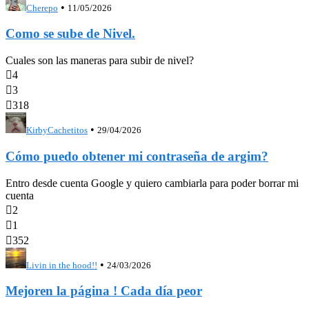
•
Cherepo
11/05/2026
Como se sube de Nivel.
Cuales son las maneras para subir de nivel?

4

3

318
•
KirbyCachetitos
29/04/2026
Cómo puedo obtener mi contraseña de argim?
Entro desde cuenta Google y quiero cambiarla para poder borrar mi
cuenta

2

1

352
•
Livin in the hood!!
24/03/2026
Mejoren la página ! Cada día peor