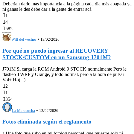
Deberían darle más importancia a la página cada día más apagada ya
ni ganas le des debe dar a la gente de entrar acá

11

4

585
•
Wifi del vecino
13/02/2026
Por qué no puedo ingresar al RECOVERY
STOCK/CUSTOM en un Samsung J701M?
J701M Si carga la ROM Android 9 STOCK normalmente Pero le
flasheo TWRP y Orange, y todo normal, pero a la hora de pulsar
Vol+ Ho(...)

2

1

354
•
La Maracucha
12/02/2026
Fotos eliminada según el reglamento
¿ Una foto que subo en mi fotolog personal, que muestre solo tú