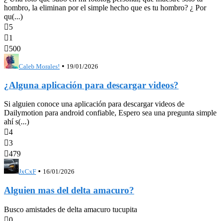
hombro, la eliminan por el simple hecho que es tu hombro? ¿ Por
qu(...)

5

1

500
•
Caleb Morales!
19/01/2026
¿Alguna aplicación para descargar videos?
Si alguien conoce una aplicación para descargar videos de
Dailymotion para android confiable, Espero sea una pregunta simple
ahí s(...)

4

3

479
•
JxCxF
16/01/2026
Alguien mas del delta amacuro?
Busco amistades de delta amacuro tucupita

0