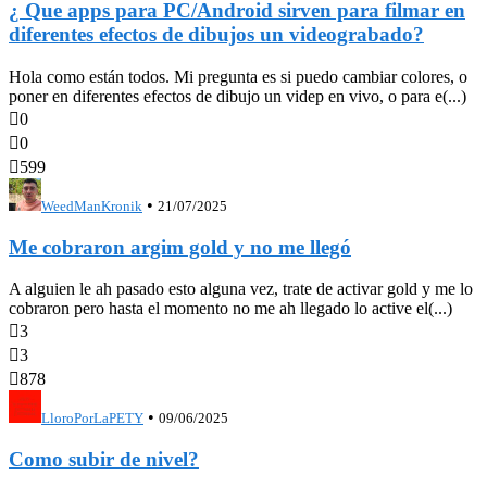
¿ Que apps para PC/Android sirven para filmar en
diferentes efectos de dibujos un videograbado?
Hola como están todos. Mi pregunta es si puedo cambiar colores, o
poner en diferentes efectos de dibujo un videp en vivo, o para e(...)

0

0

599
•
WeedManKronik
21/07/2025
Me cobraron argim gold y no me llegó
A alguien le ah pasado esto alguna vez, trate de activar gold y me lo
cobraron pero hasta el momento no me ah llegado lo active el(...)

3

3

878
•
LloroPorLaPETY
09/06/2025
Como subir de nivel?