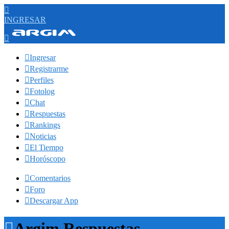

INGRESAR


Ingresar

Registrarme

Perfiles

Fotolog

Chat

Respuestas

Rankings

Noticias

El Tiempo

Horóscopo

Comentarios

Foro

Descargar App

Argim Respuestas