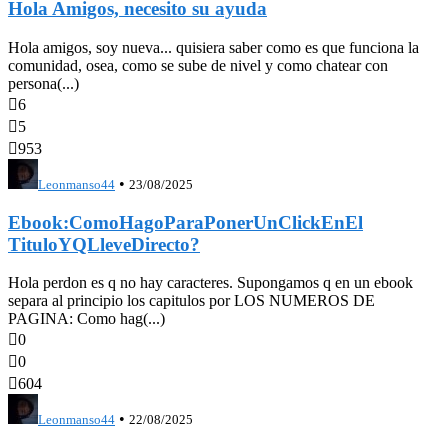
Hola Amigos, necesito su ayuda
Hola amigos, soy nueva... quisiera saber como es que funciona la
comunidad, osea, como se sube de nivel y como chatear con
persona(...)

6

5

953
•
Leonmanso44
23/08/2025
Ebook:ComoHagoParaPonerUnClickEnEl
TituloYQLleveDirecto?
Hola perdon es q no hay caracteres. Supongamos q en un ebook
separa al principio los capitulos por LOS NUMEROS DE
PAGINA: Como hag(...)

0

0

604
•
Leonmanso44
22/08/2025