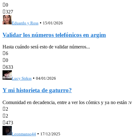

0

327
•
Eduardo y Ross
15/01/2026
Validar los números telefónicos en argim
Hasta cuándo será esto de validar números...

6

0

633
•
Lucy Strkss
04/01/2026
Y mi historieta de gaturro?
Comunidad en decadencia, entre a ver los cómics y ya no están :v

2

2

473
•
Leonmanso44
17/12/2025