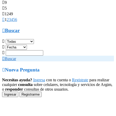

9

5

1249

1
2
3
4
5
6

Buscar




Buscar

Nueva Pregunta
Necesitas ayuda?
Ingresa
con tu cuenta o
Registrate
para realizar
cualquier
consulta
sobre celulares, tecnología y servicios de Argim,
o
responder
consultas de otros usuarios.
Ingresar
Registrarme