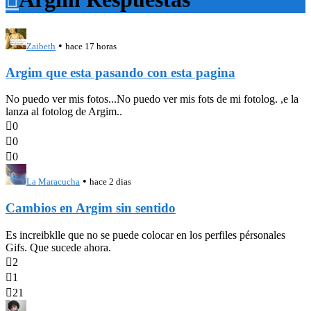
•
Zaibeth
hace 17 horas
Argim que esta pasando con esta pagina
No puedo ver mis fotos...No puedo ver mis fots de mi fotolog. ,e la
lanza al fotolog de Argim..

0

0

0
•
La Maracucha
hace 2 dias
Cambios en Argim sin sentido
Es increibklle que no se puede colocar en los perfiles pérsonales
Gifs. Que sucede ahora.

2

1

21