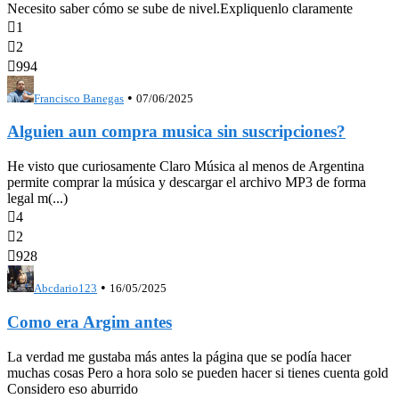
Necesito saber cómo se sube de nivel.Expliquenlo claramente

1

2

994
•
Francisco Banegas
07/06/2025
Alguien aun compra musica sin suscripciones?
He visto que curiosamente Claro Música al menos de Argentina
permite comprar la música y descargar el archivo MP3 de forma
legal m(...)

4

2

928
•
Abcdario123
16/05/2025
Como era Argim antes
La verdad me gustaba más antes la página que se podía hacer
muchas cosas Pero a hora solo se pueden hacer si tienes cuenta gold
Considero eso aburrido