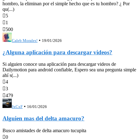
hombro, la eliminan por el simple hecho que es tu hombro? ¿ Por
qu(...)

5

1

500
•
Caleb Morales!
19/01/2026
¿Alguna aplicación para descargar videos?
Si alguien conoce una aplicación para descargar videos de
Dailymotion para android confiable, Espero sea una pregunta simple
ahí s(...)

4

3

479
•
JxCxF
16/01/2026
Alguien mas del delta amacuro?
Busco amistades de delta amacuro tucupita

0