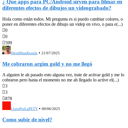
¿ Que apps para PC/Android sirven para filmar en
diferentes efectos de dibujos un videograbado?
Hola como están todos. Mi pregunta es si puedo cambiar colores, o
poner en diferentes efectos de dibujo un videp en vivo, o para e(...)

0

0

599
•
WeedManKronik
21/07/2025
Me cobraron argim gold y no me llegó
A alguien le ah pasado esto alguna vez, trate de activar gold y me lo
cobraron pero hasta el momento no me ah llegado lo active el(...)

3

3

878
•
LloroPorLaPETY
09/06/2025
Como subir de nivel?