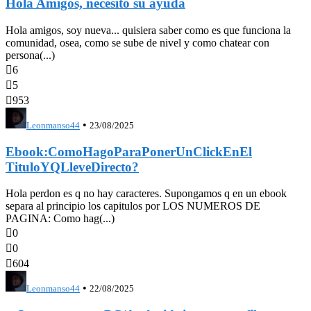
Hola Amigos, necesito su ayuda
Hola amigos, soy nueva... quisiera saber como es que funciona la
comunidad, osea, como se sube de nivel y como chatear con
persona(...)

6

5

953
•
Leonmanso44
23/08/2025
Ebook:ComoHagoParaPonerUnClickEnEl
TituloYQLleveDirecto?
Hola perdon es q no hay caracteres. Supongamos q en un ebook
separa al principio los capitulos por LOS NUMEROS DE
PAGINA: Como hag(...)

0

0

604
•
Leonmanso44
22/08/2025