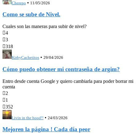
•
Cherepo
11/05/2026
Como se sube de Nivel.
Cuales son las maneras para subir de nivel?

4

3

318
•
KirbyCachetitos
29/04/2026
Cómo puedo obtener mi contraseña de argim?
Entro desde cuenta Google y quiero cambiarla para poder borrar mi
cuenta

2

1

352
•
Livin in the hood!!
24/03/2026
Mejoren la página ! Cada día peor