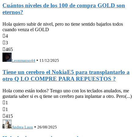
Cuántos niveles de los 100 de compra GOLD son
eternos?
Hola quiero subir de nivel, pero no tiene sentido bajarlos todos
cuando venza el GOLD

4

3

465
•
Leonmanso44
11/12/2025
Tiene un cerebro el NokiaE5 para transplantarlo a
otro Q LO COMPRE PARA REPUESTOS ?
Hola como están todos? Tengo uno con los teclados anulados, me
gustaria saber si es q tiene un cerebro para inplantar a otro. Pero(...)

1

1

415
•
Andrea Lauu
26/08/2025