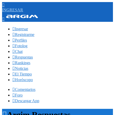

INGRESAR


Ingresar

Registrarme

Perfiles

Fotolog

Chat

Respuestas

Rankings

Noticias

El Tiempo

Horóscopo

Comentarios

Foro

Descargar App

Argim Respuestas