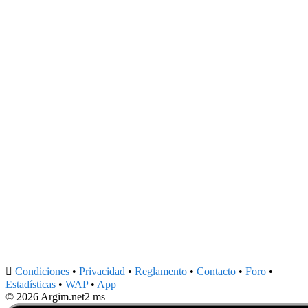

Condiciones
•
Privacidad
•
Reglamento
•
Contacto
•
Foro
•
Estadísticas
•
WAP
•
App
© 2026 Argim.net
2 ms