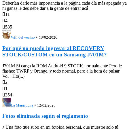
Deberían darle más importancia a la página cada día más apagada ya
ni ganas le des debe dar a la gente de entrar acá

11

4

585
•
Wifi del vecino
13/02/2026
Por qué no puedo ingresar al RECOVERY
STOCK/CUSTOM en un Samsung J701M?
J701M Si carga la ROM Android 9 STOCK normalmente Pero le
flasheo TWRP y Orange, y todo normal, pero a la hora de pulsar
Vol+ Ho(...)

2

1

354
•
La Maracucha
12/02/2026
Fotos eliminada según el reglamento
¿ Una foto que subo en mi fotolog personal, que muestre solo tú