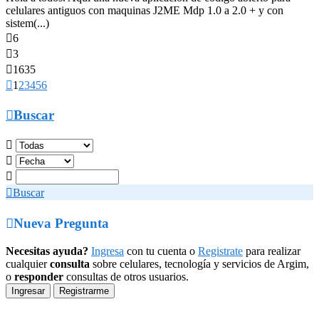
celulares antiguos con maquinas J2ME Mdp 1.0 a 2.0 + y con
sistem(...)

6

3

1635

1
2
3
4
5
6

Buscar




Buscar

Nueva Pregunta
Necesitas ayuda?
Ingresa
con tu cuenta o
Registrate
para realizar
cualquier
consulta
sobre celulares, tecnología y servicios de Argim,
o
responder
consultas de otros usuarios.
Ingresar
Registrarme