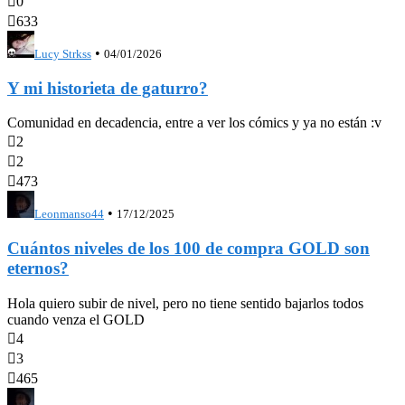

0

633
•
Lucy Strkss
04/01/2026
Y mi historieta de gaturro?
Comunidad en decadencia, entre a ver los cómics y ya no están :v

2

2

473
•
Leonmanso44
17/12/2025
Cuántos niveles de los 100 de compra GOLD son
eternos?
Hola quiero subir de nivel, pero no tiene sentido bajarlos todos
cuando venza el GOLD

4

3

465