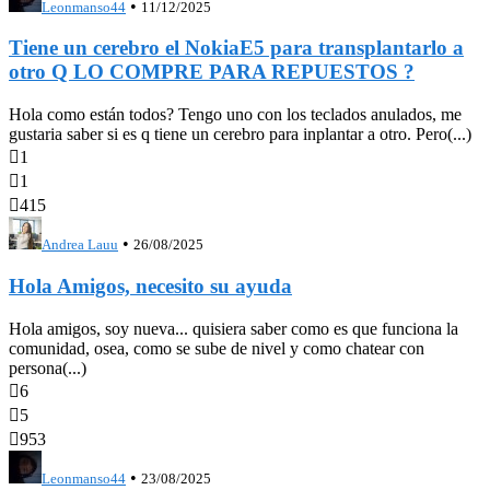
•
Leonmanso44
11/12/2025
Tiene un cerebro el NokiaE5 para transplantarlo a
otro Q LO COMPRE PARA REPUESTOS ?
Hola como están todos? Tengo uno con los teclados anulados, me
gustaria saber si es q tiene un cerebro para inplantar a otro. Pero(...)

1

1

415
•
Andrea Lauu
26/08/2025
Hola Amigos, necesito su ayuda
Hola amigos, soy nueva... quisiera saber como es que funciona la
comunidad, osea, como se sube de nivel y como chatear con
persona(...)

6

5

953
•
Leonmanso44
23/08/2025