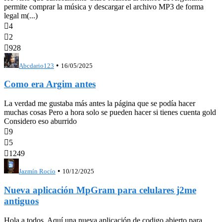
permite comprar la música y descargar el archivo MP3 de forma
legal m(...)

4

2

928
•
Abcdario123
16/05/2025
Como era Argim antes
La verdad me gustaba más antes la página que se podía hacer
muchas cosas Pero a hora solo se pueden hacer si tienes cuenta gold
Considero eso aburrido

9

5

1249
•
Jazmín Rocío
10/12/2025
Nueva aplicación MpGram para celulares j2me
antiguos
Hola a todos. Aquí una nueva aplicación de codigo abierto para