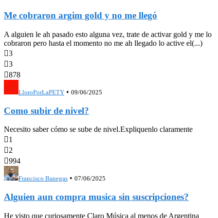
Me cobraron argim gold y no me llegó
A alguien le ah pasado esto alguna vez, trate de activar gold y me lo
cobraron pero hasta el momento no me ah llegado lo active el(...)

3

3

878
•
LloroPorLaPETY
09/06/2025
Como subir de nivel?
Necesito saber cómo se sube de nivel.Expliquenlo claramente

1

2

994
•
Francisco Banegas
07/06/2025
Alguien aun compra musica sin suscripciones?
He visto que curiosamente Claro Música al menos de Argentina