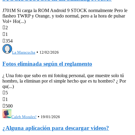
J701M Si carga la ROM Android 9 STOCK normalmente Pero le
flasheo TWRP y Orange, y todo normal, pero a la hora de pulsar
Vol+ Ho(...)

2

1

354
•
La Maracucha
12/02/2026
Fotos eliminada según el reglamento
¿ Una foto que subo en mi fotolog personal, que muestre solo tú
hombro, la eliminan por el simple hecho que es tu hombro? ¿ Por
qu(...)

5

1

500
•
Caleb Morales!
19/01/2026
¿Alguna aplicación para descargar videos?