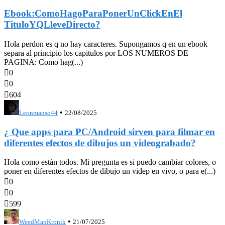
Ebook:ComoHagoParaPonerUnClickEnEl
TituloYQLleveDirecto?
Hola perdon es q no hay caracteres. Supongamos q en un ebook
separa al principio los capitulos por LOS NUMEROS DE
PAGINA: Como hag(...)

0

0

604
•
Leonmanso44
22/08/2025
¿ Que apps para PC/Android sirven para filmar en
diferentes efectos de dibujos un videograbado?
Hola como están todos. Mi pregunta es si puedo cambiar colores, o
poner en diferentes efectos de dibujo un videp en vivo, o para e(...)

0

0

599
•
WeedManKronik
21/07/2025