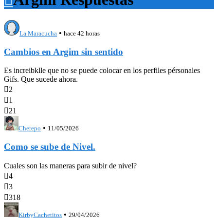
•
La Maracucha
hace 42 horas
Cambios en Argim sin sentido
Es increibklle que no se puede colocar en los perfiles pérsonales
Gifs. Que sucede ahora.

2

1

21
•
Cherepo
11/05/2026
Como se sube de Nivel.
Cuales son las maneras para subir de nivel?

4

3

318
•
KirbyCachetitos
29/04/2026