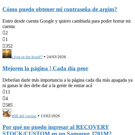
Cómo puedo obtener mi contraseña de argim?
Entro desde cuenta Google y quiero cambiarla para poder borrar mi
cuenta

2

1

352
•
Livin in the hood!!
24/03/2026
Mejoren la página ! Cada día peor
Deberían darle más importancia a la página cada día más apagada ya
ni ganas le des debe dar a la gente de entrar acá

11

4

585
•
Wifi del vecino
13/02/2026
Por qué no puedo ingresar al RECOVERY
STOCK/CUSTOM en un Samsung J701M?