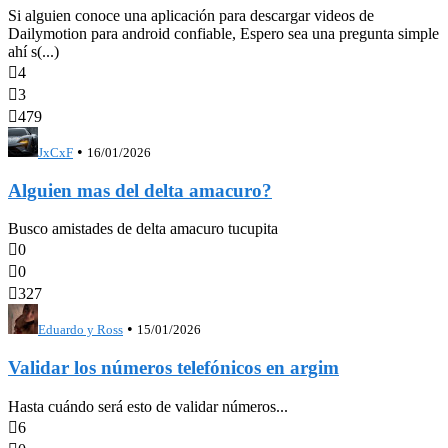
Si alguien conoce una aplicación para descargar videos de
Dailymotion para android confiable, Espero sea una pregunta simple
ahí s(...)

4

3

479
•
JxCxF
16/01/2026
Alguien mas del delta amacuro?
Busco amistades de delta amacuro tucupita

0

0

327
•
Eduardo y Ross
15/01/2026
Validar los números telefónicos en argim
Hasta cuándo será esto de validar números...

6