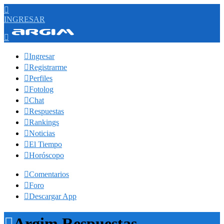

INGRESAR


Ingresar

Registrarme

Perfiles

Fotolog

Chat

Respuestas

Rankings

Noticias

El Tiempo

Horóscopo

Comentarios

Foro

Descargar App

Argim Respuestas